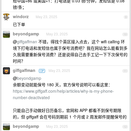
给中国+86 或美国+1：打电话是 0.03 镑/分钟，发短信是 0.08
镑/条；
windorz
May 23, 2025
9
已下单
beyondgamp
May 23, 2025
10
@
giffgaffman
不错，得找个英区接入点去，这个 wifi calling 环
境下打电话和发短信也属于保号消费吧？我在网站怎么能看到多
久我需要重新保号消费？还是说得自己去手工记一下下次保号的
时间？
giffgaffman
May 23, 2025
OP
11
@
beyondgamp
余额变动就能保号 180 天，官方保号说明可以看这里：
https://www.giffgaff.com/help/articles/why-is-my-phone-
number-deactivated
只能自己手动做好日历备忘，官网和 APP 都看不到保号期限
的，但 giffgaff 会在号码到期前 1 个月或 2 周发邮件提醒保号的
beyondgamp
May 23, 2025
12