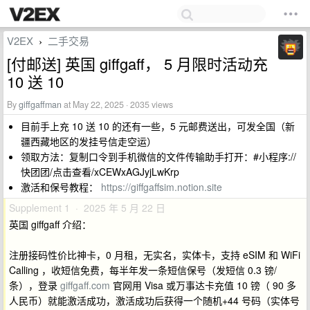
V2EX
二手交易
›
[付邮送] 英国 giffgaff， 5 月限时活动充
10 送 10
By
giffgaffman
at May 22, 2025 · 2035 views
目前手上充 10 送 10 的还有一些，5 元邮费送出，可发全国（新
疆西藏地区的发挂号信走空运）
领取方法：复制口令到手机微信的文件传输助手打开：#小程序://
快团团/点击查看/xCEWxAGJyjLwKrp
激活和保号教程：
https://giffgaffsim.notion.site
Supplement 1 · 2025 年 5 月 22 日
英国 giffgaff 介绍：
注册接码性价比神卡，0 月租，无实名，实体卡，支持 eSIM 和 WiFi
Calling ，收短信免费，每半年发一条短信保号（发短信 0.3 镑/
条），登录
giffgaff.com
官网用 Visa 或万事达卡充值 10 镑（ 90 多
人民币）就能激活成功，激活成功后获得一个随机+44 号码（实体号