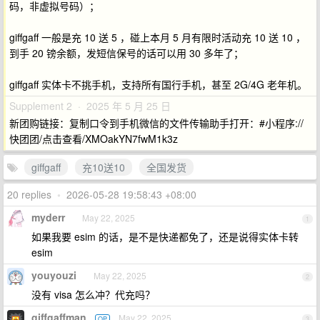
码，非虚拟号码）；
giffgaff 一般是充 10 送 5 ，碰上本月 5 月有限时活动充 10 送 10 ，
到手 20 镑余额，发短信保号的话可以用 30 多年了；
giffgaff 实体卡不挑手机，支持所有国行手机，甚至 2G/4G 老年机。
Supplement 2 · 2025 年 5 月 25 日
新团购链接：复制口令到手机微信的文件传输助手打开：#小程序://
快团团/点击查看/XMOakYN7fwM1k3z
giffgaff
充10送10
全国发货
20 replies
•
2026-05-28 19:58:43 +08:00
myderr
May 22, 2025
1
如果我要 esim 的话，是不是快递都免了，还是说得实体卡转
esim
youyouzi
May 22, 2025
2
没有 visa 怎么冲？代充吗？
giffgaffman
May 22, 2025
OP
3