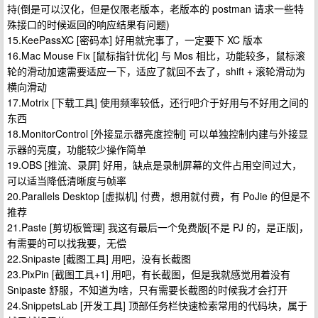
持(倒是可以汉化，但是仅限老版本，老版本的 postman 请求一些特
殊接口的时候返回的响应结果有问题)
15.KeePassXC [密码本] 好用就完事了，一定要下 XC 版本
16.Mac Mouse Fix [鼠标指针优化] 与 Mos 相比，功能较多，鼠标滚
轮的滑动加速需要适应一下，适应了就回不去了，shift + 滚轮滑动为
横向滑动
17.Motrix [下载工具] 使用频率较低，还行吧介于好用与不好用之间的
东西
18.MonitorControl [外接显示器亮度控制] 可以单独控制内建与外接显
示器的亮度，功能较少操作简单
19.OBS [推流、录屏] 好用，缺点是录制屏幕的文件占用空间过大，
可以适当降低清晰度与帧率
20.Parallels Desktop [虚拟机] 付费，想用就付费，有 PoJie 的但是不
推荐
21.Paste [剪切板管理] 我这有最后一个免费版[不是 PJ 的，是正版]，
有需要的可以找我要，无偿
22.Snipaste [截图工具] 用吧，没有长截图
23.PixPin [截图工具+1] 用吧，有长截图，但是我就感觉用着没有
Snipaste 舒服，不知道为啥，只有需要长截图的时候我才会打开
24.SnippetsLab [开发工具] 顶部任务栏快速检索常用的代码块，属于