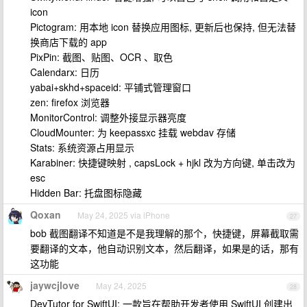
icon
Pictogram: 用本地 icon 替换应用图标, 更新后也保持, 但无法替
换商店下载的 app
PixPin: 截图、贴图、OCR 、取色
Calendarx: 日历
yabai+skhd+spaceid: 平铺式管理窗口
zen: firefox 浏览器
MonitorControl: 调整外接显示器亮度
CloudMounter: 为 keepassxc 挂载 webdav 存储
Stats: 系统资源占用显示
Karabiner: 快捷键映射 , capsLock + hjkl 改为方向键, 单击改为
esc
Hidden Bar: 托盘图标隐藏
Qoxan
May 24, 2025 via iPhone
27
bob 截图翻译不知道是不是我理解的那个，快捷键，屏幕截取需
要翻译的文本，他自动识别文本，然后翻译，如果是的话，那有
这功能
jaywcjlove
May 24, 2025
28
DevTutor for SwiftUI: 一款旨在帮助开发者使用 SwiftUI 创建出