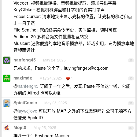
Videoer: 视频批量转换，音频批量提取，添加导出字幕
KeyClicker: 模拟机械键盘和打字机的真实打字声
Focus Cursor: 清晰地突出显示光标的位置，让光标的移动和点
击一目了然
File Sentinel: 您的终端命令历史，实时监控，随时可查
Audioer: 20 多种音频文件批量相互转换
Musicer: 迷你便捷的本地音乐播放器，轻巧实用，专为播放本地
音频而设计
nanfeng45
May 24, 2025
29
兄弟求求，Paste 这个了，
liuyingfeng45@qq.com
maximdx
May 24, 2025
1
30
@
nanfeng45
订阅了一年之后，发现 Paste 不值这个钱，它能
办到的 Alfred 也可以办到
SpiciComic
May 25, 2025
31
@
jaywcjlove
可以开放 MAP 之外的下载渠道吗？公司电脑不方
便登录 AppleID
Mojit0
May 25, 2025
32
推荐一个：Keyboard Maestro