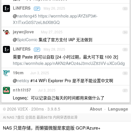
LiNFERS
May 26, 2025
OP
33
@
nanfeng45
https://wormhole.app/AYZ6P3#i-
X1lTxxG0S7zeL8dXl8GQ
jaywcjlove
May 27, 2025
34
@
SpiciComic
集成了官方支付 IAP 无法做到
LiNFERS
May 28, 2025
OP
35
需要 Paste 的可以自取 [24 小时过期，最大可下载 100 次]
https://wormhole.app/nAKN2A#Oz4sJ3mcUZ83VV-uXCoGdg
19cm
Jun 3, 2025
36
@
netdcy
#14 WiFi Explorer Pro 是不是不能设置中文啊
n1h1l157
Jul 3, 2025
37
Logseq：可以记录自己每天的时间都用来做什么了
© 2026 V2EX · 230ms · 3.9.8.5
About
·
Language
AI NAS 7盘位 全固态 最高96TB 内网穿透很丝滑
NAS 只是存储，而懒猫微服是家庭版 GCP/Azure+