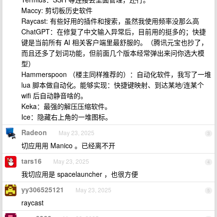
Maccy: 剪切板历史软件
Raycast: 有些好用的插件和搜索，虽然我使用频率没那么高
ChatGPT：在修复了中文输入异常后，目前用的挺多的；快捷
键是当前所有 AI 相关客户端里最舒服的。（腾讯元宝也抄了，
而且还多了划词功能，但前面几个版本经常弹出来问你选大模
型）
Hammerspoon （楼主同样推荐的）：自动化软件，我写了一堆
lua 脚本做自动化。能够实现：快捷键映射、到达某地/连某个
wifi 后自动静音啥的。
Keka：最强的解压压缩软件。
Ice：隐藏右上角的一堆图标。
Radeon
May 23, 2025
3
切应用用 Manico 。已经离不开
tars16
May 23, 2025
4
我切应用是 spacelauncher ，也很方便
yy306525121
May 23, 2025
5
raycast