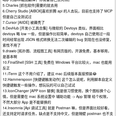
5.Charles [抓包软件]需要的就去用
6.Cherry Studio [AIBOX]喜欢折腾 api 的人去玩，目前也支持了 MCP
但是自己没测试过
7.Cursor [AIIDE] 被薅秃了
8.DevHub [开发小工具合集] 与微软的 Devtoys 类似，界面相比
devtoys 略 low 一些，但是操作比较简单，devtoys 自己使用过一段
时间经常出现 JSON 格式转换无法二次编辑的 bug 到现在也没修复，
索性不用了
9.drawio [拓扑图、流程图工具] 有网页版的，开源免费，基本够用，
是基本啊
10.FinalShell [SSH 工具] 免费在 Windows 平台比较火，mac 也能用
反正
11.iTerm 这个不用介绍了，建议 mac 后续版本直接预装😂
12.Hammerspoon [快捷键触发动作] 这个怎么说呢，利用脚本自定义
快捷键触发一些操作，想玩玩的可以自己试试
13.IconChanger [APP icon 替换] 我是很习惯使用，换个图标换个心
情，但是需要在 mac 系统设置中 辅助功能 -> App 管理 给个权限，
不然大部分 App 是不能替换的
14.Insomnia [Api 调试工具] 就是 Postman 嘛，但是界面比较好看，
还支持定时请求任务，缺点是不支持中文，但是隔壁 postman 也不支