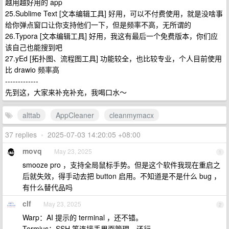
越用越好用的 app
25.Sublime Text [文本编辑工具] 好用，可以不付费使用，就是没啥事
给你弹点窗口让你支持他们一下，但是频率不高，无所谓的
26.Typora [文本编辑工具] 好用，我这有最后一个免费版本，你们应
该自己也能搜到吧
27.yEd [拓扑图、流程图工具] 功能较全，也比较专业，个人目前使用
比 drawio 频率高
-------------
先到这，大家来补充补充，我喝口水～
alttab
AppCleaner
cleanmymacx
37 replies
•
2025-07-03 14:20:05 +08:00
movq
May 23, 2025
1
smooze pro ，支持全局鼠标手势。但是这个软件我现在重启之
后就失效，得手动去把 button 启用。不知道是不是什么 bug ，
有什么替代品吗
clf
May 23, 2025
2
Warp：AI 提示的 terminal ，还不错。
Termius：SSH 等连接丢里面管理，还行。