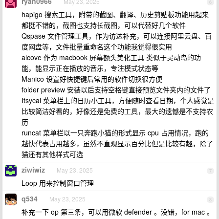
ryan0966
May 23, 2025
6
hapigo 搜索工具，附带的截图、翻译、历史剪贴板功能用起来
都挺不错的，截图也支持长截图，可以代替好几个软件
Qspase 文件管理工具，作为访达补充，可以连接阿里云盘、百
度网盘等，文件批量重命名这个功能我觉得很实用
alcove 作为 macbook 屏幕额头美化工具 类似于灵动岛的功
能，能显示正在播放的音乐，专注模式状态等
Manico 设置好快捷键后常用的软件切换很方便
folder preview 安装以后支持空格键直接预览文件夹内的文件了
Itsycal 菜单栏上的日历小工具，方便随时查看日期，个人感觉是
比较简洁好看的，好像还是免费的工具，最大的遗憾是不支持农
历
runcat 菜单栏以一只奔跑小猫的形式显示 cpu 占用情况，跑的
越快代表占用越多，虽然不直观显示百分比但是比较有趣，除了
猫还有其他样式可选
ziwiwiz
May 23, 2025
7
Loop 用来控制窗口管理
q534
May 23, 2025
8
补充一下 op 第三条，可以用微软 defender 。没错，for mac 。