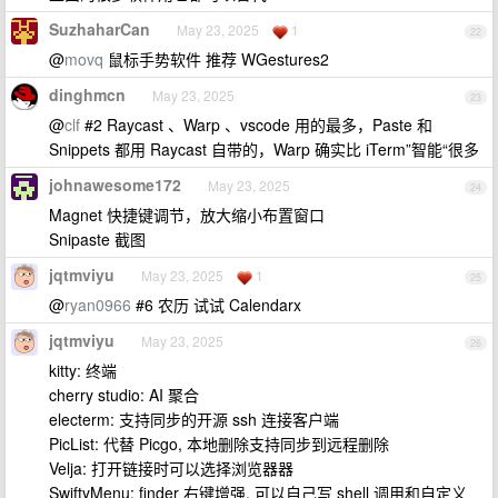
SuzhaharCan
May 23, 2025
1
22
@
movq
鼠标手势软件 推荐 WGestures2
dinghmcn
May 23, 2025
23
@
clf
#2 Raycast 、Warp 、vscode 用的最多，Paste 和
Snippets 都用 Raycast 自带的，Warp 确实比 iTerm”智能“很多
johnawesome172
May 23, 2025
24
Magnet 快捷键调节，放大缩小布置窗口
Snipaste 截图
jqtmviyu
May 23, 2025
1
25
@
ryan0966
#6 农历 试试 Calendarx
jqtmviyu
May 23, 2025
26
kitty: 终端
cherry studio: AI 聚合
electerm: 支持同步的开源 ssh 连接客户端
PicList: 代替 Picgo, 本地删除支持同步到远程删除
Velja: 打开链接时可以选择浏览器器
SwiftyMenu: finder 右键增强, 可以自己写 shell 调用和自定义