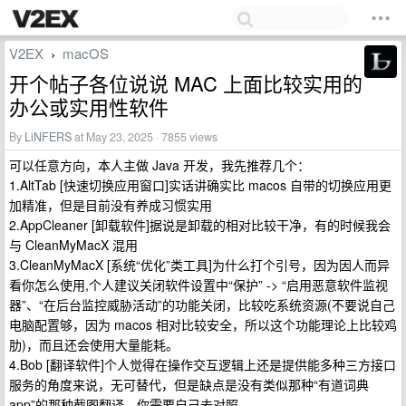
V2EX
macOS
›
开个帖子各位说说 MAC 上面比较实用的
办公或实用性软件
By
LiNFERS
at May 23, 2025 · 7855 views
可以任意方向，本人主做 Java 开发，我先推荐几个：
1.AltTab [快速切换应用窗口]实话讲确实比 macos 自带的切换应用更
加精准，但是目前没有养成习惯实用
2.AppCleaner [卸载软件]据说是卸载的相对比较干净，有的时候我会
与 CleanMyMacX 混用
3.CleanMyMacX [系统“优化”类工具]为什么打个引号，因为因人而异
看你怎么使用,个人建议关闭软件设置中“保护” -> “启用恶意软件监视
器”、“在后台监控威胁活动”的功能关闭，比较吃系统资源(不要说自己
电脑配置够，因为 macos 相对比较安全，所以这个功能理论上比较鸡
肋)，而且还会使用大量能耗。
4.Bob [翻译软件]个人觉得在操作交互逻辑上还是提供能多种三方接口
服务的角度来说，无可替代，但是缺点是没有类似那种“有道词典
app”的那种截图翻译，你需要自己去对照。