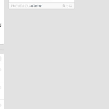
Promoted by
daxiaolian
PRO
可
1
2
3