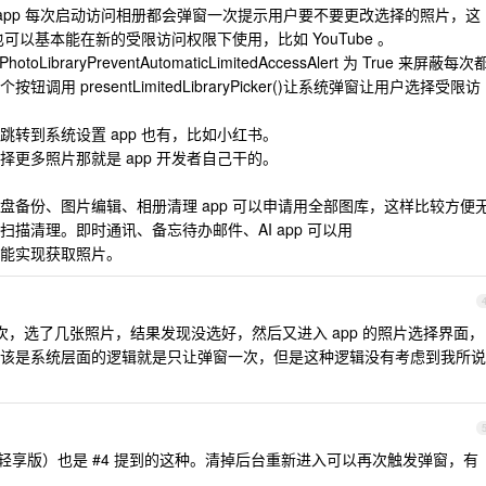
是 app 每次启动访问相册都会弹窗一次提示用户要不要更改选择的照片，这
也可以基本能在新的受限访问权限下使用，比如 YouTube 。
toLibraryPreventAutomaticLimitedAccessAlert 为 True 来屏蔽每次
 presentLimitedLibraryPicker()让系统弹窗让用户选择受限访
转到系统设置 app 也有，比如小红书。
更多照片那就是 app 开发者自己干的。
盘备份、图片编辑、相册清理 app 可以申请用全部图库，这样比较方便
描清理。即时通讯、备忘待办邮件、AI app 可以用
行代码就能实现获取照片。
次，选了几张照片，结果发现没选好，然后又进入 app 的照片选择界面，
该是系统层面的逻辑就是只让弹窗一次，但是这种逻辑没有考虑到我所说
享版）也是 #4 提到的这种。清掉后台重新进入可以再次触发弹窗，有