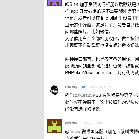
iOS 14 加了受限访问相册以后默认
样 app 开发者懒的话不需要额外适配
但是开发者可以在 info.plist 里设置 PHPho
显示这个弹窗，这是为了开发者自己做个按钮调用
问哪些照片，比如微信。
为了催用户开全部相册权限，做个按钮跳
出现既不自动弹窗也没有额外做按钮选择
两种接口都有，也是各有各的用途。网
感能访问到全部照片进行备份、编辑或扫
PHPickerViewController ，几
movq
May 23, 2025
OP
@
Pazakui1259
#3 有时候是弹窗了一
此时就不弹窗了。这个按照你的说法应
的没有选好的场景
gwbw
May 26, 2025
@
movq
微博国际版（现在应该叫微博轻
点难受但是个解决办法。