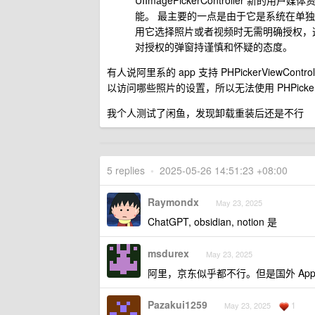
UIImagePickerController
能。 最主要的一点是由于它是系统在单
用它选择照片或者视频时无需明确授权，
对授权的弹窗持谨慎和怀疑的态度。
有人说阿里系的 app 支持 PHPickerView
以访问哪些照片的设置，所以无法使用 PHPickerView
我个人测试了闲鱼，发现卸载重装后还是不行
5 replies
•
2025-05-26 14:51:23 +08:00
Raymondx
May 23, 2025
ChatGPT, obsidian, notion 是
msdurex
May 23, 2025
阿里，京东似乎都不行。但是国外 Ap
Pazakui1259
1
May 23, 2025