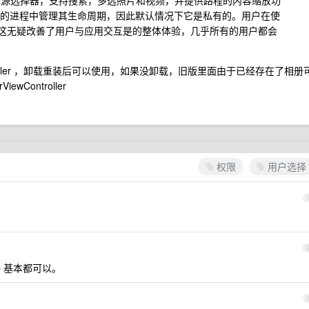
 新的用户媒体资源选择器，支持搜索，多选照片和视频，并提供路程的内容缩放功
独的进程中管理其生命周期，因此默认情况下它是私有的。用户在使
这无疑改善了用户与应用交互是的整体体验，几乎所有的用户都会
Controller ，卸载重装后可以使用，如果没卸载，旧版里面由于已经存在了相册
Controller
权限
用户选择
p 基本都可以。