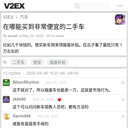
V2EX
汽车
›
在哪能买到非常便宜的二手车
By
snow0
at May 26, 2025 · 2616 views
比如几千块钱的。想买新车用来领报废补贴。在瓜子看了最低只有 1
万左右的
二手车
便宜
报废补贴
13 replies
•
2025-05-28 16:21:48 +08:00
SilentRhythm
May 26, 2025
1
这不就对了，所以报废车也能卖一万，这就是市场行为。
zk8080
May 26, 2025
1
2
这个可以问问新车销售人员吧，都有方法的
Gavin999
May 26, 2025
3
咸鱼有直接卖手续的