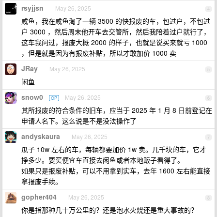
rsyjjsn
May 26, 2025
4
咸鱼，我在咸鱼淘了一辆 3500 的快报废的车，包过户，不包过
户 3000 ，然后周末他开车去交管所，然后我陪着过户就行了，
这车我问过，报废大概 2000 的样子，也就是说买来就亏 1000
，但是就是因为有报废补贴，所以才敢加价 1000 卖
JRay
May 26, 2025
5
闲鱼
snow0
May 26, 2025
OP
6
其所报废的符合条件的旧车，应当于 2025 年 1 月 8 日前登记在
申请人名下。这么说是不是没法操作了
andyskaura
May 26, 2025
7
瓜子 10w 左右的车，每辆都要加价 1w 卖。几千块的车，它才
挣多少。要买便宜车直接去闲鱼或者本地贩子看得了。
如果只是报废补贴，可以不用拿到实车，去年 1600 左右能直接
拿报废手续。
gopher404
May 26, 2025
8
你是指那种几十万公里的？还是泡水火烧还是重大事故的？