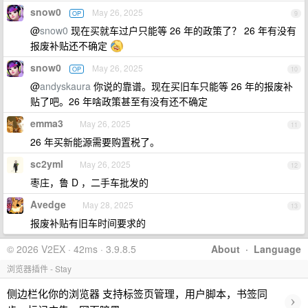
snow0
May 26, 2025
OP
9
@
snow0
现在买就车过户只能等 26 年的政策了？ 26 年有没有
报废补贴还不确定
snow0
May 26, 2025
OP
10
@
andyskaura
你说的靠谱。现在买旧车只能等 26 年的报废补
贴了吧。26 年啥政策甚至有没有还不确定
emma3
May 26, 2025
11
26 年买新能源需要购置税了。
sc2yml
May 26, 2025
12
枣庄，鲁 D ，二手车批发的
Avedge
May 28, 2025
13
报废补贴有旧车时间要求的
© 2026 V2EX · 42ms · 3.9.8.5
About
·
Language
浏览器插件 - Stay
侧边栏化你的浏览器 支持标签页管理，用户脚本，书签同
›