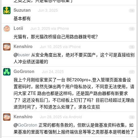
之类之类，只是看想不想收集了
Suzutan
Jun 3, 2025
14
基本都有
Lotii
Jun 3, 2025 via iPhone
15
光猫有，那光猫改桥接自己用路由器拨号呢？
Kenshiro
Jun 10, 2025 via iPhone
16
@
busier
从安全角度出发，绝对不要买国产，这个可是直接给别
人冲业绩送温暖的
GoGroton
Jun 24, 2025
17
我上个月刚给家里买了一台 BE7200pro+,登入管理页面准备设
置密码时，居然先弹出两个用户隐私协议，不同意无法使用，请
问大家 ZTE 路由也都是这样吗，还是国产路由器都有新要求
了？这还没有后门，不已经板上钉钉了吗？目前已经超过无理由
退货时间了，不知道怎么处理了，求各位支招
Kenshiro
Jun 28, 2025 via Android
18
@
GoGroton
正常的都有条款的，但默认是做基准资料收集，如
果基准的里面写着强制上报终端信息等等之类那基本是明着抢了