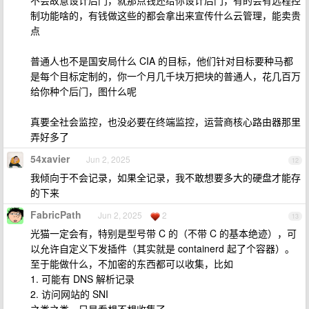
不会故意设计后门，就那点钱还给你设计后门，有的会有远程控
制功能啥的，有钱做这些的都会拿出来宣传什么云管理，能卖贵
点
普通人也不是国安局什么 CIA 的目标，他们针对目标要种马都
是每个目标定制的，你一个月几千块万把块的普通人，花几百万
给你种个后门，图什么呢
真要全社会监控，也没必要在终端监控，运营商核心路由器那里
弄好多了
54xavier
Jun 2, 2025
12
我倾向于不会记录，如果全记录，我不敢想要多大的硬盘才能存
的下来
FabricPath
Jun 2, 2025
2
13
光猫一定会有，特别是型号带 C 的（不带 C 的基本绝迹），可
以允许自定义下发插件（其实就是 containerd 起了个容器）。
至于能做什么，不加密的东西都可以收集，比如
1. 可能有 DNS 解析记录
2. 访问网站的 SNI