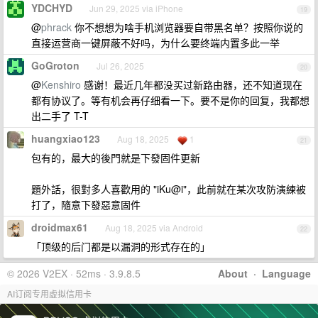
YDCHYD
Jun 29, 2025 via iPhone
19
@
phrack
你不想想为啥手机浏览器要自带黑名单？按照你说的
直接运营商一键屏蔽不好吗，为什么要终端内置多此一举
GoGroton
Jul 26, 2025
20
@
Kenshiro
感谢！最近几年都没买过新路由器，还不知道现在
都有协议了。等有机会再仔细看一下。要不是你的回复，我都想
出二手了 T-T
huangxiao123
Aug 18, 2025
1
21
包有的，最大的後門就是下發固件更新
題外話，很對多人喜歡用的 "iKu@i"，此前就在某次攻防演練被
打了，隨意下發惡意固件
droidmax61
Aug 18, 2025 via Android
22
「顶级的后门都是以漏洞的形式存在的」
© 2026 V2EX · 52ms · 3.9.8.5
About
·
Language
AI订阅专用虚拟信用卡