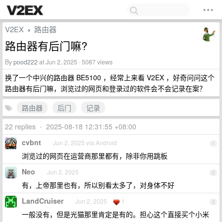
V2EX
路由器
›
路由器有后门嘛?
By
pood222
at Jun 2, 2025 · 5087 views
换了一个中兴的路由器 BE5100 ，经常上来看 V2EX ，好奇问问这个
路由器有后门嘛，浏览过的网页和登录过的软件会不会记录在案？
路由器
后门
记录
22 replies
•
2025-08-18 12:31:55 +08:00
cvbnt
Jun 2, 2025 via Android
1
浏览过的网页在运营商那里都有，除非你用跳板
Neo
Jun 2, 2025
2
有，上帝那里也有，所以别看太多了，对身体不好
LandCruiser
Jun 2, 2025
1
3
一般没有，但是光猫那里肯定是有的。担心这个直接买个小米