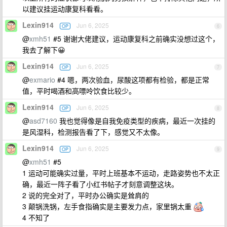
以建议挂运动康复科看看。
Lexin914
Jun 6, 2025
OP
6
@
xmh51
#5 谢谢大佬建议，运动康复科之前确实没想过这个，
我去了解下😀
Lexin914
Jun 6, 2025
OP
7
@
exmario
#4 嗯，两次验血，尿酸这项都有检验，都是正常
值，平时喝酒和高嘌呤饮食比较少。
Lexin914
Jun 6, 2025
OP
8
@
asd7160
我也觉得像是自我免疫类型的疾病，最近一次挂的
是风湿科，检测报告看了下，感觉又不太像。
Lexin914
Jun 6, 2025
OP
9
@
xmh51
#5
1 运动可能确实过量，平时上班基本不运动，走路姿势也不太正
确，最近一阵子看了小红书帖子才刻意调整这块。
2 说的完全对了，平时办公确实是耸肩的
3 颠锅洗锅，左手食指确实是主要发力点，家里锅太重
4 不知了