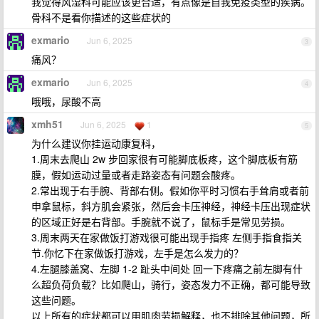
我觉得风湿科可能应该更合适，有点像是自我免疫类型的疾病。
骨科不是看你描述的这些症状的
exmario
Jun 6, 2025
3
痛风？
exmario
Jun 6, 2025
4
哦哦，尿酸不高
xmh51
Jun 6, 2025
1
5
为什么建议你挂运动康复科，
1.周末去爬山 2w 步回家很有可能脚底板疼，这个脚底板有筋
膜，假如运动过量或者走路姿态有问题会酸疼。
2.常出现于右手腕、背部右侧。假如你平时习惯右手耸肩或者前
申拿鼠标，斜方肌会紧张，然后会卡压神经，神经卡压出现症状
的区域正好是右背部。手腕就不说了，鼠标手是常见劳损。
3.周末两天在家做饭打游戏很可能出现手指疼 左侧手指食指关
节.你忆下在家做饭打游戏，左手是怎么发力的？
4.左腿膝盖窝、左脚 1-2 趾头中间处 回一下疼痛之前左脚有什
么超负荷负载？比如爬山，骑行，姿态发力不正确，都可能导致
这些问题。
以上所有的症状都可以用肌肉劳损解释，也不排除其他问题，所