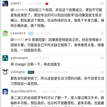
xmh51
Jun 6, 2025
1
10
@
Lexin914
假如前三个有因，并且这个因果成立，更加不可能
是免疫类型了，更加专业的可以到运动医学/运动康复医生就诊
确认。假如是这个原因，也没有啥好办法，锻炼下半身力量，保
持正确坐姿，换个轻锅。
Lexin914
Jun 6, 2025
OP
11
@
xmh51
#10 感谢回复！因果我觉得是成立的，但总觉得是小
因结大果。可能是自己平时太缺乏锻炼了，身体素质太差，阈值
太低，一动就超负荷。
gsbnpaper
Jun 6, 2025
12
用 chatgpt 诊断一下，再去找医生
yidinghe
Jun 6, 2025 via Android
PRO
13
都告诉你是劳损了，所以这就是生活习惯的问题，你不改变生活
习惯就会一直劳损。
SuperDaniel313
Jun 6, 2025
14
浙二滨江的运动医学专科可以了解一下，家人做过两次手术，肩
袖和半月板，预后良好。出诊的不是戴雪松，是朱苏南，也是戴