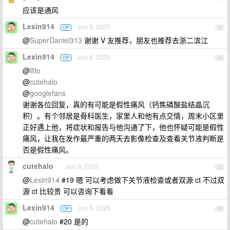
应该是通风
Lexin914
Jun 9, 2025
OP
18
@
SuperDaniel313
谢谢 V 友推荐，朋友也推荐去浙二滨江
Lexin914
Jun 9, 2025
OP
19
@
lltlo
@
cutehalo
@
googlefans
谢谢各位回复，真的有可能是假性痛风（钙焦磷酸盐结晶沉
积）。有个邻居是骨科医生，家里人和他有点交情，周末小区里
正好遇上他，将症状和报告与他沟通了下，他也怀疑可能是假性
痛风，让我在发作最严重的两天去影像检查及查看关节液判断是
否是假性痛风。
cutehalo
Jun 9, 2025
20
@
Lexin914
#19 嗯 可以考虑做下关节液检查或者双源 ct 不过双
源 ct 比较贵 可以咨询下看看
Lexin914
Jun 9, 2025
OP
21
@
cutehalo
#20 是的