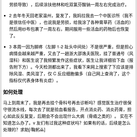
劳损导致），后续涂扶他林和吃双氯芬酸钠一周左右完成治疗。
2 去年冬天回老家温州，复发了，我妈拉我去一个中医诊所（我不
是很信任中医），也说我是劳损，给我涂了各种膏草药（活血的）
然后用纱布包裹了一周左右，期间服用一些活血的药物后也恢复
了。
3 本周一因为脚疼（左脚 1-2 趾头中间处）不是很严重，但是担心
病情会越来越严重，又去了一趟浙大邵逸夫医院，挂了普通号（风
湿科）和医生说了我频繁发作这些症状，医生让我详细验下血（报
告附下方）。今天检测都出来了，我看下来网上搜索了下应该是排
除风湿、类风湿了，仅 C 反应细胞偏多（自己网上查询了，这个
指标仅代表身体有炎症）。
如何处理
马上到周末了，我是再去挂个骨科号再去诊断吗？感觉医生治疗很保
守很流水线，每次去了就是验血看报告，开点消炎药、消炎药膏，担
心如此反反复复，后期会不会出现什么大病（骨癌之类的）。 实在不
知道怎么办了。v 友们有过我这种症状吗？如果有的话，后续是怎么
处理的？求助[/鞠躬🙇‍]