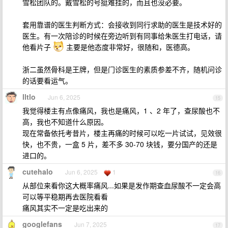
雪松团队的。戴雪松的号挺难挂的，而且也没必要。
套用靠谱的医生判断方式：会接收到同行求助的医生是技术好的
医生。有一次陪诊的时候在旁边听到有同事给朱医生打电话，请
他看片子
主要是他态度非常好，很随和，医德高。
浙二虽然骨科是王牌，但是门诊医生的素质参差不齐，随机问诊
的话要看运气。
lltlo
Jun 6, 2025
15
我觉得楼主有点像痛风，我也是痛风，1 、2 年了，查尿酸也不
高，我也不知道什么原因。
现在常备依托考昔片，楼主再痛的时候可以吃一片试试，见效很
快，也不贵，一盒 5 片，差不多 30-70 块钱，要分国产的还是
进口的。
cutehalo
Jun 6, 2025
1
16
从部位来看你这大概率痛风...如果是发作期查血尿酸不一定会高
可以等平稳期再去医院看看
痛风其实不一定是吃出来的
googlefans
Jun 7, 2025
17