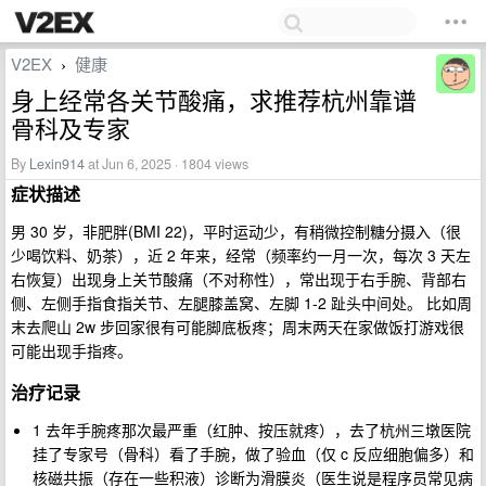
V2EX
健康
›
身上经常各关节酸痛，求推荐杭州靠谱
骨科及专家
By
Lexin914
at Jun 6, 2025 · 1804 views
症状描述
男 30 岁，非肥胖(BMI 22)，平时运动少，有稍微控制糖分摄入（很
少喝饮料、奶茶），近 2 年来，经常（频率约一月一次，每次 3 天左
右恢复）出现身上关节酸痛（不对称性），常出现于右手腕、背部右
侧、左侧手指食指关节、左腿膝盖窝、左脚 1-2 趾头中间处。 比如周
末去爬山 2w 步回家很有可能脚底板疼；周末两天在家做饭打游戏很
可能出现手指疼。
治疗记录
1 去年手腕疼那次最严重（红肿、按压就疼），去了杭州三墩医院
挂了专家号（骨科）看了手腕，做了验血（仅 c 反应细胞偏多）和
核磁共振（存在一些积液）诊断为滑膜炎（医生说是程序员常见病