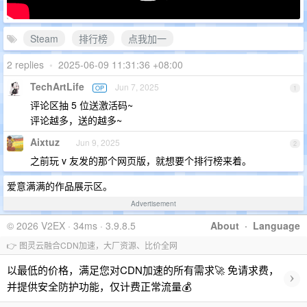
Steam
排行榜
点我加一
2 replies
•
2025-06-09 11:31:36 +08:00
TechArtLife
Jun 7, 2025
OP
1
评论区抽 5 位送激活码~
评论越多，送的越多~
Aixtuz
Jun 9, 2025
2
之前玩 v 友发的那个网页版，就想要个排行榜来着。
爱意满满的作品展示区。
Advertisement
© 2026 V2EX · 34ms · 3.9.8.5
About
·
Language
👉 图灵云融合CDN加速，大厂资源、比价全网
以最低的价格，满足您对CDN加速的所有需求🚀 免请求费，
›
并提供安全防护功能，仅计费正常流量💰