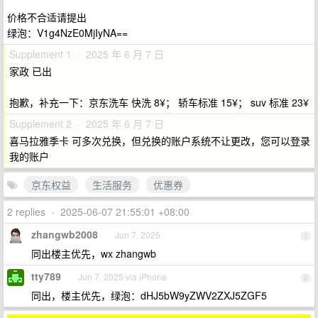
价格不合适请提出
绿泡：V1g4NzE0MjIyNA==
Supplement 1 · 2025 年 6 月 7 日
家政 已出
抱歉，补充一下：京东洗车 快洗 8¥； 轿车标准 15¥； suv 标准 23¥
Supplement 2 · 2025 年 6 月 7 日
喜马拉雅季卡 可多次兑换，但兑换的账户系统不让更改，您可以登录
我的账户
京东权益
生活服务
优惠券
2 replies
•
2025-06-07 21:55:01 +08:00
zhangwb2008
Jun 7, 2025
1
同出楼主优先，wx zhangwb
tty789
Jun 7, 2025 via iPhone
2
同出，楼主优先，绿泡：dHJ5bW9yZWV2ZXJ5ZGF5