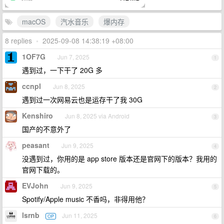
macOS
汽水音乐
爆内存
8 replies
•
2025-09-08 14:38:19 +08:00
1OF7G
Jun 7, 2025
1
遇到过，一下干了 20G 多
ccnpl
Jun 8, 2025
2
遇到过一次网易云也是运存干了我 30G
Kenshiro
Jun 8, 2025 via Android
3
国产的不意外了
peasant
Jun 9, 2025
4
没遇到过，你用的是 app store 版本还是官网下的版本？我用的
官网下载的。
EVJohn
Jun 9, 2025
5
Spotify/Apple music 不香吗，非得用他？
lsrnb
Jun 11, 2025
OP
6