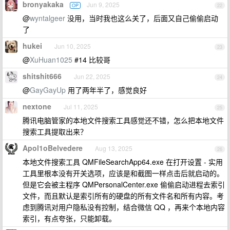
bronyakaka
Jun 9, 2025
OP
22
@
wyntalgeer
没用，当时我也这么关了，后面又自己偷偷启动
了
hukei
Jun 10, 2025
23
@
XuHuan1025
#14 比较哥
shitshit666
Jun 22, 2025
24
@
GayGayUp
用了两年半了，感觉良好
nextone
Jul 11, 2025
25
腾讯电脑管家的本地文件搜索工具感觉还不错，怎么把本地文件
搜索工具提取出来？
Apol1oBelvedere
Aug 13, 2025
26
本地文件搜索工具 QMFileSearchApp64.exe 在打开设置 - 实用
工具里根本没有开关选项，应该是和截图一样点击后就启动的。
但是它会被主程序 QMPersonalCenter.exe 偷偷启动进程去索引
文件，而且默认是索引所有的硬盘的所有文件名和所有内容。考
虑到腾讯对用户隐私没有控制，结合微信 QQ ，再来个本地内容
索引，有点夸张，只能卸载。