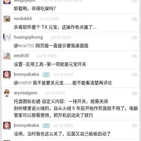
15
卸载啊，非得吃屎吗？
rockddd
Jun 9, 2025
16
杀毒软件塞个 TX 元宝，这操作有点骚了...
huangqihong
Jun 9, 2025
17
@
wxw752
网页版一直提示要我桌面版
mtdhllf
Jun 9, 2025
18
设置--实用工具--第一项就是元宝开关
bronyakaka
Jun 9, 2025
OP
19
@
mtdhllf
我不是要关元宝……能不能看清楚再评论
wyntalgeer
Jun 9, 2025
20
托盘图标右键-自定义内容：一排开关，按需关闭
别听楼里说火绒的，自从火绒 5 年前开始作死我就不用了。电脑
管家可以按需使用，把开机启动关了就行
bronyakaka
Jun 9, 2025
OP
21
没用，当时我也这么关了，后面又自己偷偷启动了