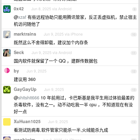
0x42
Jun 8, 2025 via Android
9
@
xzaf
有些远程协助只能用腾讯管家，反正丢虚拟机，禁止宿主
机访问随他了
marktrains
Jun 9, 2025 via iPhone
10
既然这么不舍得卸载，建议加个内存条
Seck
Jun 9, 2025 via Android
11
国内软件就保留了一个 QQ ，建群传数据包
by
Jun 9, 2025
12
建议用 360
GayGayUp
Jun 9, 2025
13
@
shitshit666
10 年前用过，卡巴斯基是我平生用过体验最差的
杀毒软件，没有之一。动不动吃我一半 cpu ，不知道现在有没
好一点
XuHuan1025
Jun 9, 2025
14
看测试防病毒,软件管家只能杀一半,火绒能杀九成
wegbjwjm
Jun 9, 2025 via iPhone