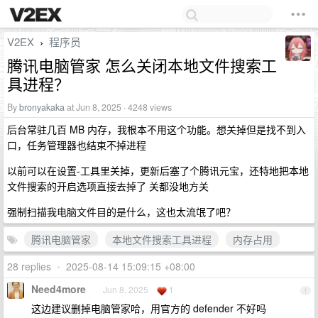
V2EX
程序员
›
腾讯电脑管家 怎么关闭本地文件搜索工
具进程？
By
bronyakaka
at Jun 8, 2025 · 4248 views
后台常驻几百 MB 内存，我根本不用这个功能。想关掉但是找不到入
口，任务管理器也结束不掉进程
以前可以在设置-工具里关掉，更新后塞了个腾讯元宝，还特地把本地
文件搜索的开启选项直接去掉了 关都没地方关
强制扫描我电脑文件目的是什么，这也太流氓了吧？
腾讯电脑管家
本地文件搜索工具进程
内存占用
28 replies
•
2025-08-14 15:09:15 +08:00
Need4more
Jun 8, 2025
1
1
这边建议删掉电脑管家哈，用官方的 defender 不好吗