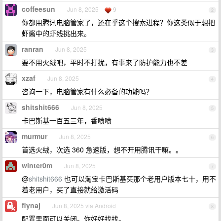
coffeesun
Jun 8, 2025
9
2
你都用腾讯电脑管家了，还在乎这个搜索进程？你这类似于想把
虾酱中的虾线挑出来。
ranran
Jun 8, 2025
3
要不用火绒吧，平时不打扰，有事来了防护能力也不差
xzaf
Jun 8, 2025
4
咨询一下，电脑管家有什么必备的功能吗？
shitshit666
Jun 8, 2025
5
卡巴斯基一百五三年，香喷喷
murmur
Jun 8, 2025
6
首选火绒，次选 360 急速版，想不开用腾讯干嘛。。
winter0m
Jun 8, 2025
7
@
shitshit666
也可以淘宝卡巴斯基买那个老用户版本七十，用不
着老用户，买了直接就给激活码
flynaj
Jun 8, 2025 via Android
8
配置里面可以关闭。你好好找找。