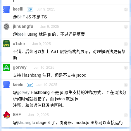
keelii
Jun 9, 2025
OP
2
@
SHF
JS 不是 TS
jkhuangfu
Jun 9, 2025
3
@
keelii
using 就是 js 的，不过还是草案
x1shir
Jun 9, 2025
4
不错，后续可以加上 AST 层级结构的展示，对理解语法更有帮
助
gorvey
Jun 10, 2025
5
支持 Hashbang 注释，但是不支持 jsdoc
keelii
Jun 10, 2025
OP
6
@
gorvey
Hashbang 不是 js 原生支持的注释方式， # 在词法分
析的时候就报错了，而 jsdoc 就是 js
注释，和普通注释没啥区别。
SHF
Jun 12, 2025
7
@
jkhuangfu
stage 4 了，浏览器、node.js 里都可以直接运行