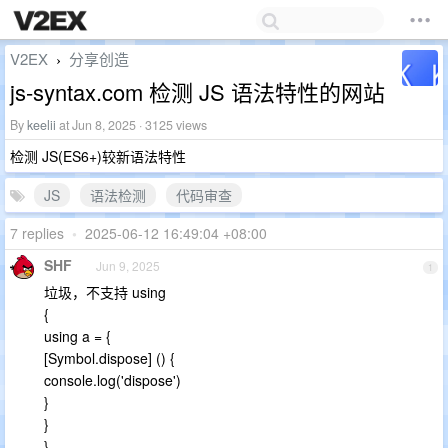
V2EX
分享创造
›
js-syntax.com 检测 JS 语法特性的网站
By
keelii
at Jun 8, 2025 · 3125 views
检测 JS(ES6+)较新语法特性
JS
语法检测
代码审查
7 replies
•
2025-06-12 16:49:04 +08:00
SHF
Jun 9, 2025
1
垃圾，不支持 using
{
using a = {
[Symbol.dispose] () {
console.log('dispose')
}
}
}