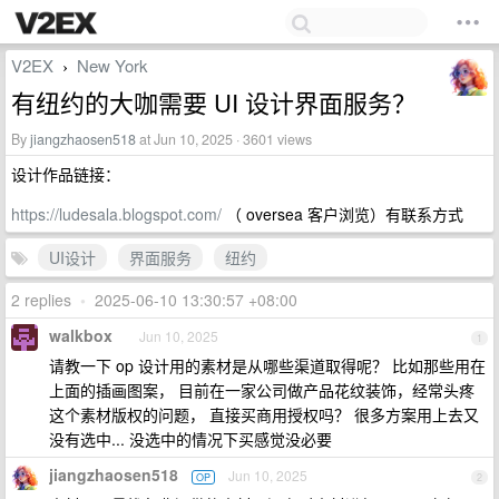
V2EX
New York
›
有纽约的大咖需要 UI 设计界面服务？
By
jiangzhaosen518
at Jun 10, 2025 · 3601 views
设计作品链接：
https://ludesala.blogspot.com/
（ oversea 客户浏览）有联系方式
UI设计
界面服务
纽约
2 replies
•
2025-06-10 13:30:57 +08:00
walkbox
Jun 10, 2025
1
请教一下 op 设计用的素材是从哪些渠道取得呢？ 比如那些用在
上面的插画图案， 目前在一家公司做产品花纹装饰，经常头疼
这个素材版权的问题， 直接买商用授权吗？ 很多方案用上去又
没有选中... 没选中的情况下买感觉没必要
jiangzhaosen518
Jun 10, 2025
OP
2