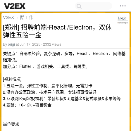
V2EX
酷工作
›
[郑州] 招聘前端-React /Electron，双休
弹性五险一金
By
origi
at Jun 17, 2025 · 2332 views
关键点：自研项经验，复杂逻辑，多端，React 、Electron 、网络基
础知识。
加分点：Flutter 、游戏相关、工具类、跨境类。
[福利情况]
1.五险一金，弹性工作制、扁平化管理，无需打卡
2.没有办公室政治，技术导向氛围，专注把事情做好
3.互联网公司常规福利：带薪年假&团建基金&花式聚餐&水果等等
4.薪酬：10-12k +项目奖金
岗位要求