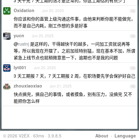
3 天干完 7 天工期的活才是正常的，你这工期估的有点少了
Oxidation
Jun 20, 2025
12
你应该和你的直管上级沟通这件事，由他来判断你能不能做完，
而不是自己内耗，刚工作想的多是好事
yucn
Jun 20, 2025
13
@
rustnj
是这样的，干得越快干的越多，一问加工资就说再等
等，所以我现在开摆了，之前加班特别猛，现在基本不加，所谓
紧急上线节点也就稍微意思一下，逾期也不是我的问题
lyt001
Jun 20, 2025
14
3 天工期报 7 天，7 天工期报 2 周，在职场要先学会保护好自己
zhouxiaoxiao
Jun 21, 2025
15
快点搞完，搞自己的事情，或者摸鱼，别有压力，没搞完 又不
能把你怎么样
© 2026 V2EX · 63ms · 3.9.8.5
About
·
Language