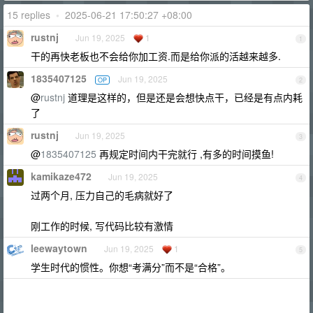
15 replies
•
2025-06-21 17:50:27 +08:00
rustnj
Jun 19, 2025
1
1
干的再快老板也不会给你加工资.而是给你派的活越来越多.
1835407125
Jun 19, 2025
OP
2
@
rustnj
道理是这样的，但是还是会想快点干，已经是有点内耗
了
rustnj
Jun 19, 2025
3
@
1835407125
再规定时间内干完就行 ,有多的时间摸鱼!
kamikaze472
Jun 19, 2025
4
过两个月, 压力自己的毛病就好了
刚工作的时候, 写代码比较有激情
leewaytown
Jun 19, 2025
1
5
学生时代的惯性。你想“考满分”而不是“合格”。