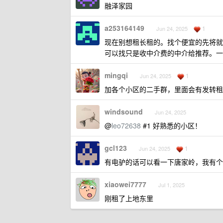
融泽家园
a253164149
1
Jun 24, 2025
现在别想租长租的。找个便宜的先将就
可以找只是收中介费的中介给推荐。一
mingqi
1
Jun 24, 2025
加各个小区的二手群，里面会有发转租
windsound
Jun 24, 2025
@
leo72638
#1 好熟悉的小区！
gcl123
1
Jun 24, 2025
有电驴的话可以看一下唐家岭，我有个
xiaowei7777
Jul 1, 2025
刚租了上地东里