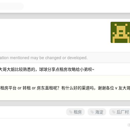
rmation mentioned may be changed or developed.
好大哥大姐比较熟悉的，球球分享点租房攻略给小弟呗~
平台 or 转租 or 房东直租呢？有什么好的渠道吗，谢谢各位 v 友大
租房
海淀
后厂村