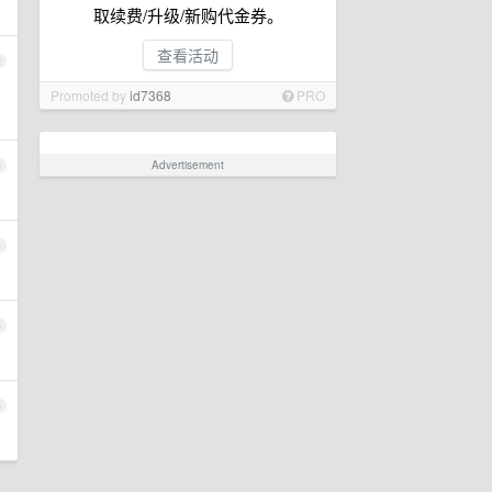
取续费/升级/新购代金券。
查看活动
2
Promoted by
id7368
PRO
Advertisement
3
4
5
6