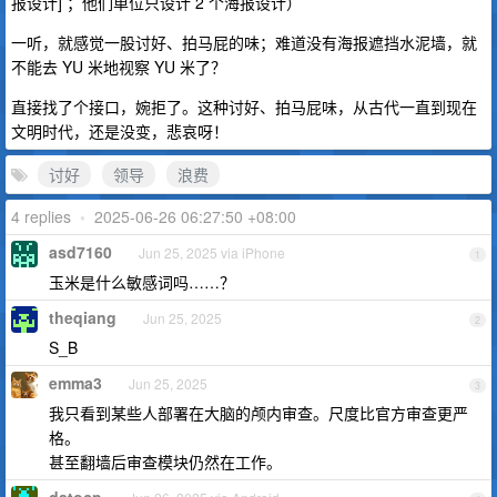
报设计] ；他们单位只设计 2 个海报设计）
一听，就感觉一股讨好、拍马屁的味；难道没有海报遮挡水泥墙，就
不能去 YU 米地视察 YU 米了？
直接找了个接口，婉拒了。这种讨好、拍马屁味，从古代一直到现在
文明时代，还是没变，悲哀呀！
讨好
领导
浪费
4 replies
•
2025-06-26 06:27:50 +08:00
asd7160
Jun 25, 2025 via iPhone
1
玉米是什么敏感词吗……？
theqiang
Jun 25, 2025
2
S_B
emma3
Jun 25, 2025
3
我只看到某些人部署在大脑的颅内审查。尺度比官方审查更严
格。
甚至翻墙后审查模块仍然在工作。