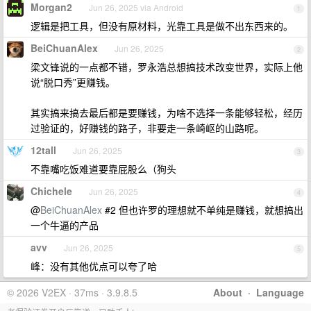
Morgan2
Jun 26, 2025 via Android
1
逻辑是把工具，但没有原材料，光靠工具是做不出东西来的。
BeiChuanAlex
Jun 26, 2025
2
梁文锋说的一点都不错，罗永浩总想搞技术改变世界，实际上他
说“脱口秀”更赚钱。
其实搞来搞去最后都是要赚钱，为啥不选择一条能够轻松，经历
过验证的，好赚钱的路子，非要走一条崎岖的山路呢。
12tall
Jun 26, 2025
3
不靠嘴吃饭难道要靠屁股么（狗头
Chichele
Jun 26, 2025
4
@
BeiChuanAlex
#2 但也许罗的理想就不单纯是赚钱，就想搞出
一个牛逼的产品
avv
Jun 26, 2025
5
峰：没有其他优点可以夸了哈
© 2026 V2EX · 37ms · 3.9.8.5
About
·
Language