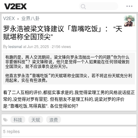
V2EX
业界八卦
›
罗永浩被梁文锋建议「靠嘴吃饭」： “天
赋堪称全国顶尖”
By
lesismal
at Jun 25, 2025 · 2156 views
有趣的是，两人交流期间，梁文锋向罗永浩抛出一个的问题“你为什么
非要做科技”？梁文锋释说，他只是觉得一个人如果能在任何领域做到
全国顶尖，就不应该辜负这份天分。

他直言罗永浩“靠嘴吃饭”的天赋堪称全国顶尖，若不将这份天赋充分利
看了二人互相的评价,都挺实事求是的,我觉得梁理工男的风格说话挺正
常的,没觉得对罗有冒犯. 但有朋友不是理工科的,说梁对罗的评价
是:"靠嘴吃饭,骂得真脏". 各位觉得如何?
科技
天赋
浪费
5 replies