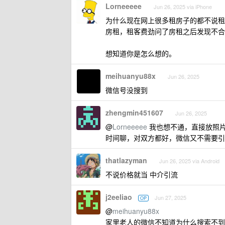
Lorneeeee
Jun 26, 2025 via iPhone
为什么现在网上很多租房子的都不说租
房租，租客费劲问了房租之后发现不合
想知道你是怎么想的。
meihuanyu88x
Jun 26, 2025
微信号没搜到
zhengmin451607
Jun 26, 2025
@
Lorneeeee
我也想不通，直接放照
时间聊，对双方都好，微信又不需要引
thatlazyman
Jun 26, 2025 via Android
不说价格就当 中介引流
j2eeliao
Jun 27, 2025
OP
@
meihuanyu88x
家里老人的微信不知道为什么搜索不到