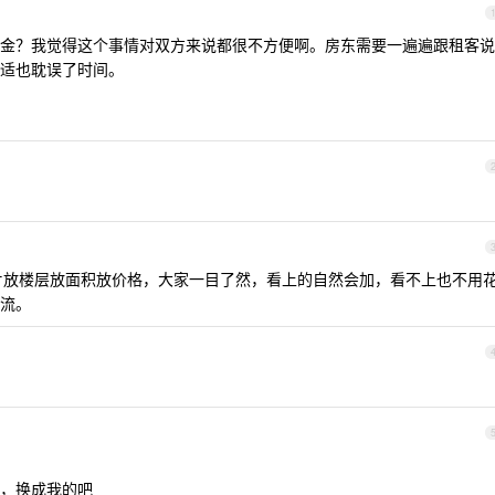
金？我觉得这个事情对双方来说都很不方便啊。房东需要一遍遍跟租客说
适也耽误了时间。
片放楼层放面积放价格，大家一目了然，看上的自然会加，看不上也不用
流。
，换成我的吧