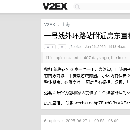
V2EX
上海
›
一号线外环路站附近房东直
j2eeliao
·
Jun 26, 2025
· 1948 views
1
This topic created in 407 days ago, the info
整租·新梅花苑·2 室一厅一卫，靠河边，且该房子
有南方商城、中庚漫游城商圈。 小区内有保安 2
整体朝南，冬暖夏凉。 厨房里有橱柜、烟机、
这套 2 居室为您和家人提供了 1 个温馨舒适
房东直租， 联系 wechat d3hpZF9idGRxMXF3N
6 replies
•
2025-06-27 11:09:55 +08:00