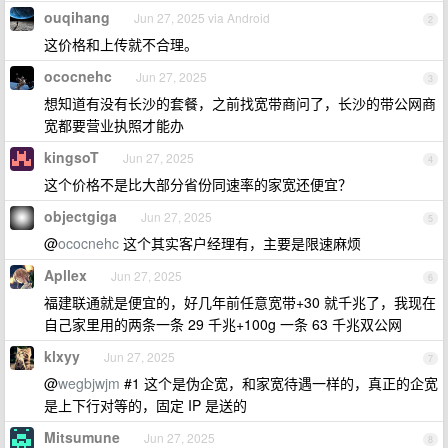
ouqihang
Jun 27, 2025 via Android
2
这价格和上传就不合理。
ococnehc
Jun 27, 2025
3
想知道有没有长沙的套餐，之前找宽带商问了，长沙的带公网商
宽都要营业执照才能办
kingsoT
Jun 27, 2025
4
这个价格不是比大部分省份同速率的家宽还便宜？
objectgiga
Jun 27, 2025
5
@
ococnehc
这个其实客户经理有，主要是限速麻烦
Apllex
Jun 27, 2025
6
福建联通就是便宜的，好几年前任意宽带+30 就千兆了，我现在
自己家里用的两条一条 29 千兆+100g 一条 63 千兆双公网
klxyy
Jun 27, 2025
7
@
wegbjwjm
#1 这个是伪企宽，和家宽待遇一样的，真正的企宽
是上下行对等的，固定 IP 是送的
Mitsumune
Jun 27, 2025
8