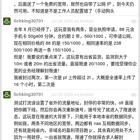
，后面送了一个免费的宽带，居然也自带了公网 IP ，到今天仍
然可用，不知道是不是工作人员配置错了（手动狗头
lichking30701
Jun 29, 2025 via Android
25
去年 8 月已经停了，这玩意我有两条，营业执照申请，88 元含
手机卡 50g400 分钟，合约期 2 年，500/1000 ，可申请公网，
现在相同价格的 88 的是 150/1000 ，相同速率的是 238
500/1000 再送一条 150/1000 。
但是！我要说的重点来了，这玩意有出省监测，监测到大于
10m 或者 20m 的出省流量。直接限速 20/1000 ，要找受理你企
宽的业务经理解封限速！
我被封过两次，第一次是 pt 上传超过 2t ，大概是全速率上传了
16 个小时，第二次是
lichking30701
Jun 29, 2025 via Android
26
测试打流误设置了省外的流量地址，封停的非常的快，olt 直接
把你踢下线，然后你会再次重新拨号，拨号完了就进入了限速状
态，这玩意在限速的大背景下，只能用于本地本省的数据同步。
例如我，两条不同地区的宽带，两边都有 nas 互相数据同步，
还有就是纯省内，非域名的盈利项目跑 p ，其余真的用处不大，
因为一用就停，一出省就限速，限速了你就得去求人解封