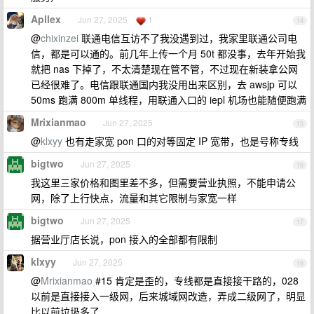
Apllex
Jun 27, 2025
1
14
@
chixinzei
联通电信互访不了我没遇到过，我家里联通公司电
信，都是可以通的。前几年上传一个月 50t 都没事，去年开始我
就把 nas 下掉了，不太清楚现在管不管，不过现在新装拿公网
已经很难了。电信跟联通国内我没用出来区别，去 awsjp 可以
50ms 跑满 800m 单线程，用联通入口的 iepl 机场也能随便跑满
Mrixianmao
Jun 27, 2025
15
@
klxyy
也有走家宽 pon 口的对等固定 IP 宽带，也是号称专线
bigtwo
Jun 27, 2025
16
我这里三家价格和图里差不多，但需要营业执照，不能申请公
网，除了上行快点，流量和其它限制与家宽一样
bigtwo
Jun 27, 2025
17
据营业厅店长说，pon 接入的全部都有限制
klxyy
Jun 27, 2025
18
@
Mrixianmao
#15 肯定是歪的，专线都是直接接干路的，028
以前是直接接入一级网，后来城域网改造，弄成二级网了，明显
比以前垃圾多了