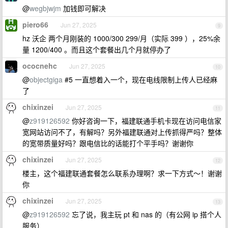
@
wegbjwjm
加钱即可解决
piero66
Jun 27, 2025
9
hz 沃企 两个月刚装的 1000/300 299/月（实际 399 ），25%余
量 1200/400 。而且这个套餐出几个月就停办了
ococnehc
Jun 27, 2025
10
@
objectgiga
#5 一直想着入一个，现在电线限制上传人已经麻
了
chixinzei
Jun 27, 2025
11
@
z919126592
你好咨询一下，福建联通手机卡现在访问电信家
宽网站访问不了，有解吗？另外福建联通对上传抓得严吗？整体
的宽带质量好吗？跟电信比的话能打个平手吗？谢谢你
chixinzei
Jun 27, 2025
12
楼主，这个福建联通套餐怎么联系办理啊？求一下方式～！谢谢
你
chixinzei
Jun 27, 2025
13
@
z919126592
忘了说，我主玩 pt 和 nas 的（有公网 ip 搭个人
服务）