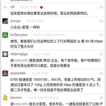
clf
Jun 27, 2025
1
19
这些宽带办理全要营业执照的吧，营业执照挺麻烦的。
yougo
Jun 27, 2025
20
小企业=家宽 一样的
kofjerrylee
Jun 27, 2025 via iPhone
21
难怪，都是我们公司这种拉的上下行对等固定 ip 要 50 块/mbps
的当了冤大头🤣
objectgiga
Jun 27, 2025
22
@
ococnehc
搜索湖南 移动 企业，有个宣传册，客户经理他们
手里有营业执照可以搞定，就是价格要谈
ayase46k
Jun 28, 2025
23
0750 联通商宽 1000/100 ，90r/月，但是上传相当的小气，测
速试过基本过了 100g 上传就限你非 https 的速度到 5 兆上下，
第二天才恢复，唯一好处就是不用办理营业执照了
laoooo
Jun 28, 2025 via iPhone
24
@
ococnehc
我长沙家宽，很多年前，一通电话就拿到了公网 IP