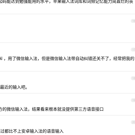
起码能达到勉强能用的水平，苹果输入法词库和词频记忆能力简直烂的丧
1
1
 AI ，用了微信输入法，但是微信输入法带自动纠错还关不了，经常把我的
1
最近的输入吧。
1
第三方的微信输入法，结果看来根本就没提供第三方语音接口
2
不过都比不上安卓输入法的语音输入