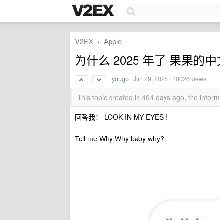
V2EX
Apple
›
为什么 2025 年了 果果
yougo
·
Jun 29, 2025
· 10026 views
This topic created in 404 days ago, the info
回答我！ LOOK IN MY EYES !
Tell me Why Why baby why?