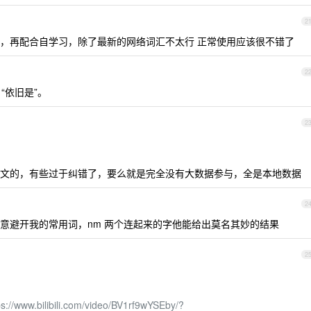
2
导入，再配合自学习，除了最新的网络词汇不太行 正常使用应该很不错了
2
，“依旧是”。
2
文的，有些过于纠错了，要么就是完全没有大数据参与，全是本地数据
2
意避开我的常用词，nm 两个连起来的字他能给出莫名其妙的结果
2
ps://www.bilibili.com/video/BV1rf9wYSEby/?