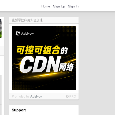
Home
Sign Up
Sign In
重新掌控应用安全加速
Promoted by
AxisNow
PRO
Support