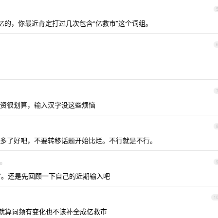
频记忆的，你最近肯定打过几次包含“亿救市”这个词组。
资很划算，输入汉字没这些烦恼
多了好吧，不要转移话题开始比烂。不行就是不行。
e
旧是”。还是先回顾一下自己的近期输入吧
1
说就算词频有变化也不该补全成亿救市