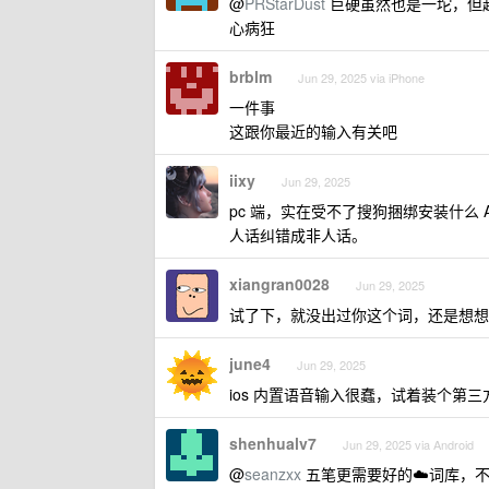
@
PRStarDust
巨硬虽然也是一坨，但
心病狂
brblm
Jun 29, 2025 via iPhone
一件事
这跟你最近的输入有关吧
iixy
Jun 29, 2025
pc 端，实在受不了搜狗捆绑安装什么
人话纠错成非人话。
xiangran0028
Jun 29, 2025
试了下，就没出过你这个词，还是想想
june4
Jun 29, 2025
ios 内置语音输入很蠢，试着装个
shenhualv7
Jun 29, 2025 via Android
@
seanzxx
五笔更需要好的☁️词库，