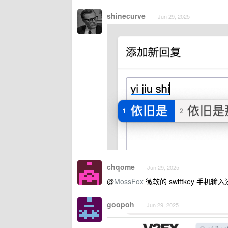
shinecurve
Jun 29, 2025
chqome
Jun 29, 2025
@
MossFox
微软的 swiftkey 手机输入
goopoh
Jun 29, 2025