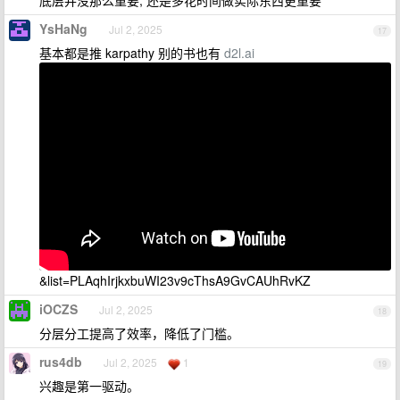
底层并没那么重要, 还是多花时间做实际东西更重要
YsHaNg
Jul 2, 2025
17
基本都是推 karpathy 别的书也有
d2l.ai
&list=PLAqhIrjkxbuWI23v9cThsA9GvCAUhRvKZ
iOCZS
Jul 2, 2025
18
分层分工提高了效率，降低了门槛。
rus4db
Jul 2, 2025
1
19
兴趣是第一驱动。