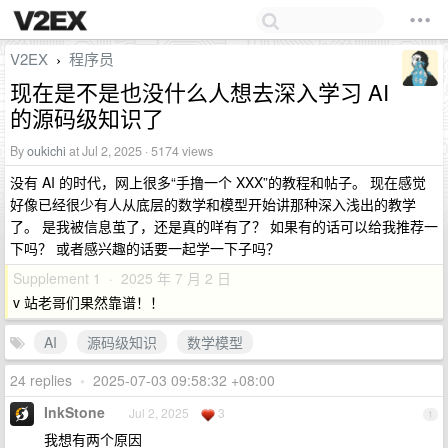
V2EX
程序员
›
现在是不是也没什么人想去深入学习 AI
的源码级知识了
By
oukichi
at Jul 2, 2025 · 5174 views
没有 AI 的时代，网上很多“手撸一个 XXX”的教程和帖子。 现在感觉
好像已经很少有人从底层的数学和模型开始讲那种深入浅出的教学
了。 是我被信息茧了，还是真的咩有了？ 如果有的话可以给我推荐一
下吗？ 或者感兴趣的话要一起学一下子吗？
Supplement 1 · 2025 年 7 月 2 日
v 站老哥们果然靠谱！！
AI
源码级知识
数学模型
24 replies
•
2025-07-03 09:58:32 +08:00
InkStone
Jul 2, 2025
3
1
我想有两个原因