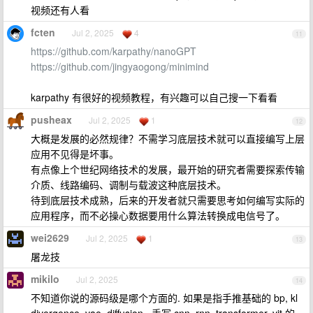
视频还有人看
fcten
Jul 2, 2025
4
11
https://github.com/karpathy/nanoGPT
https://github.com/jingyaogong/minimind
karpathy 有很好的视频教程，有兴趣可以自己搜一下看看
pusheax
Jul 2, 2025
1
12
大概是发展的必然规律？不需学习底层技术就可以直接编写上层
应用不见得是坏事。
有点像上个世纪网络技术的发展，最开始的研究者需要探索传输
介质、线路编码、调制与载波这种底层技术。
待到底层技术成熟，后来的开发者就只需要思考如何编写实际的
应用程序，而不必操心数据要用什么算法转换成电信号了。
wei2629
Jul 2, 2025
1
13
屠龙技
mikilo
Jul 2, 2025
14
不知道你说的源码级是哪个方面的. 如果是指手推基础的 bp, kl