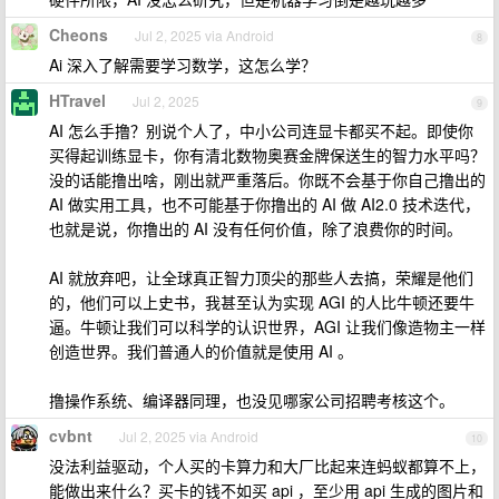
Cheons
Jul 2, 2025 via Android
8
Ai 深入了解需要学习数学，这怎么学？
HTravel
Jul 2, 2025
9
AI 怎么手撸？别说个人了，中小公司连显卡都买不起。即使你
买得起训练显卡，你有清北数物奥赛金牌保送生的智力水平吗？
没的话能撸出啥，刚出就严重落后。你既不会基于你自己撸出的
AI 做实用工具，也不可能基于你撸出的 AI 做 AI2.0 技术迭代，
也就是说，你撸出的 AI 没有任何价值，除了浪费你的时间。
AI 就放弃吧，让全球真正智力顶尖的那些人去搞，荣耀是他们
的，他们可以上史书，我甚至认为实现 AGI 的人比牛顿还要牛
逼。牛顿让我们可以科学的认识世界，AGI 让我们像造物主一样
创造世界。我们普通人的价值就是使用 AI 。
撸操作系统、编译器同理，也没见哪家公司招聘考核这个。
cvbnt
Jul 2, 2025 via Android
10
没法利益驱动，个人买的卡算力和大厂比起来连蚂蚁都算不上，
能做出来什么？买卡的钱不如买 api ，至少用 api 生成的图片和