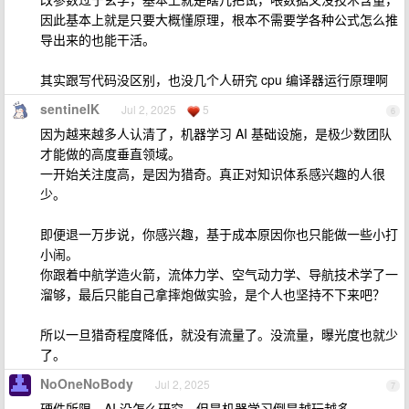
因此基本上就是只要大概懂原理，根本不需要学各种公式怎么推
导出来的也能干活。
其实跟写代码没区别，也没几个人研究 cpu 编译器运行原理啊
sentinelK
Jul 2, 2025
5
6
因为越来越多人认清了，机器学习 AI 基础设施，是极少数团队
才能做的高度垂直领域。
一开始关注度高，是因为猎奇。真正对知识体系感兴趣的人很
少。
即便退一万步说，你感兴趣，基于成本原因你也只能做一些小打
小闹。
你跟着中航学造火箭，流体力学、空气动力学、导航技术学了一
溜够，最后只能自己拿摔炮做实验，是个人也坚持不下来吧？
所以一旦猎奇程度降低，就没有流量了。没流量，曝光度也就少
了。
NoOneNoBody
Jul 2, 2025
7
硬件所限，AI 没怎么研究，但是机器学习倒是越玩越多