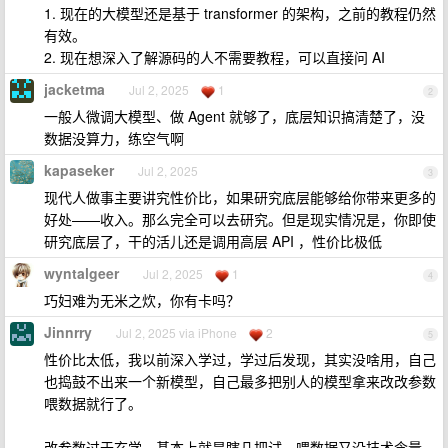
1. 现在的大模型还是基于 transformer 的架构，之前的教程仍然
有效。
2. 现在想深入了解源码的人不需要教程，可以直接问 AI
jacketma
Jul 2, 2025
1
2
一般人微调大模型、做 Agent 就够了，底层知识搞清楚了，没
数据没算力，练空气啊
kapaseker
Jul 2, 2025
3
现代人做事主要讲究性价比，如果研究底层能够给你带来更多的
好处——收入。那么完全可以去研究。但是现实情况是，你即使
研究底层了，干的活儿还是调用高层 API ，性价比极低
wyntalgeer
Jul 2, 2025
1
4
巧妇难为无米之炊，你有卡吗？
Jinnrry
Jul 2, 2025 via iPhone
2
5
性价比太低，我以前深入学过，学过后发现，其实没啥用，自己
也捣鼓不出来一个新模型，自己最多把别人的模型拿来改改参数
喂数据就行了。
改参数过于玄学，基本上就是瞎几把试，喂数据又没技术含量，