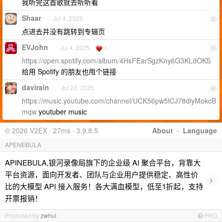
我听完这首歌就去听听看
Shaar
Jul 4, 2025
2
点进去并没有跳转到专辑页
EVJohn
Jul 4, 2025
1
3
https://open.spotify.com/album/4HsFEarSgzKny6G3KLdOKS
给用 Spotify 的朋友也甩个链接
davirain
Jul 23, 2025
4
https://music.youtube.com/channel/UCK56pw5lCJ78diyMokcB
mqw
youtuber music
© 2026 V2EX · 27ms · 3.9.8.5
About
·
Language
APENEBULA
APINEBULA,银河录像局旗下的企业级 AI 聚合平台，背靠大
平台资源，面向开发者、团队与企业用户提供稳定、高性价
›
比的大模型 API 接入服务！各大满血模型，低至1折起，支持
开票报销！
Promoted by
zwhui
PRO