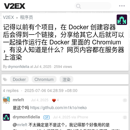
V2EX
程序员
›
记得以前有个项目，在 Docker 创建容器
后会得到一个链接，分享给其它人后就可以
一起操作运行在 Docker 里面的 Chromium
，有没人知道是什么？网页内容都在服务器
上渲染
By
drymonfidelia
at Jul 4, 2025 · 2594 views
Docker
Chromium
渲染
4 replies
•
2025-07-06 04:28:59 +08:00
mrleft
Jul 4, 2025
4
1
是这个吗
https://github.com/m1k1o/neko
drymonfidelia
Jul 4, 2025 via iPhone
OP
2
@
mrleft
不太确定是不是这个，我记得那个好像用的是