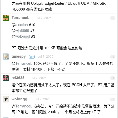
之前在用的 Ubiquiti EdgeRouter / Ubiquiti UDM / Mikrotik
RB5009 都有类似的功能
TerranceL
Jul 7, 2025
12
@
axxxiba
#10
@
wjh6665
#7
@
wolonggl
#3
PT 限速太低尤其是 100KB 可能会站点封禁
timespy
Jul 7, 2025
OP
13
@
TerranceL
100k 已经不低了，至少还能下。很多 1 人做种的
更狠，限制 1k-10k ，下都下不动
n43635
Jul 7, 2025
14
这个在国内感觉用处不太大了，现在 PCDN 太严了，PT 用户基
本都主动限速了
wolonggl
Jul 7, 2025
15
@
TerranceL
没办法，今年开始动不动被电信警告限速，为了公
网 IP 地址，暂时限速 200K ，一个月也将近上传 1T 了