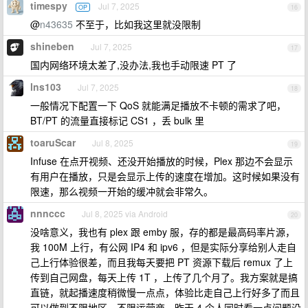
timespy
Jul 7, 2025
OP
16
@
n43635
不至于，比如我这里就没限制
shineben
Jul 7, 2025
17
国内网络环境太差了,没办法,我也手动限速 PT 了
lns103
Jul 7, 2025
18
一般情况下配置一下 QoS 就能满足播放不卡顿的需求了吧，
BT/PT 的流量直接标记 CS1 ，丢 bulk 里
toaruScar
Jul 8, 2025
19
Infuse 在点开视频、还没开始播放的时候，Plex 那边不会显示
有用户在播放，只是会显示上传的速度在增加。这时候如果没有
限速，那么视频一开始的缓冲就会非常久。
nnnccc
Jul 8, 2025 via Android
20
没啥意义，我也有 plex 跟 emby 服，存的都是最高码率片源，
我 100M 上行，有公网 IP4 和 ipv6 ，但是实际分享给别人走自
己上行体验很差，而且我每天要把 PT 资源下载后 remux 了上
传到自己网盘，每天上传 1T ，上传了几个月了。我方案就是搞
直链，就起播速度稍微慢一点点，体验比走自己上行好多了而且
可以做到不限地区，不限运营商。昨天 4 个人同时看一点问题没