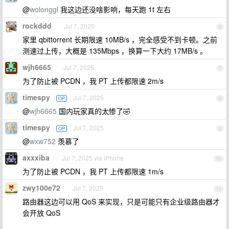
@
wolonggl
我这边还没啥影响，每天跑 1t 左右
rockddd
Jul 7, 2025
6
家里 qbittorrent 长期限速 10MB/s ，完全感受不到卡顿。之前
测速过上传，大概是 135Mbps ，换算一下大约 17MB/s 。
wjh6665
Jul 7, 2025
7
为了防止被 PCDN ，我 PT 上传都限速 2m/s
timespy
Jul 7, 2025
OP
8
@
wjh6665
国内玩家真的太惨了🤣
timespy
Jul 7, 2025
OP
9
@
wxw752
羡慕了
axxxiba
Jul 7, 2025 via iPhone
10
为了防止被 PCDN ，我 PT 上传都限速 1m/s
zwy100e72
Jul 7, 2025
11
路由器这边可以用 QoS 来实现，只是可能只有企业级路由器才
会开放 QoS