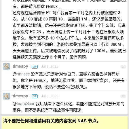
有，都是蓝光原盘 remux 。
还有现在运营商管 PT 吗？我宽带一个月之内上行被限速过 3
次，从 100 变成 30 再到 10 ，最后到 1M ，还说是省里限的，
市里都没法撤销，后来还是给我撤销了啊，签了个什么纸，我说
我家没有 PCDN ，天天满速上传一个月几十 T 现在压根没人烦
我了么，我有差不多 10 个左右 PT 站。本来我的宽带还可以多
拨，发现拨号到不同的上游服务器叠加最高可以上行到 360M ，
天天满速上传，后来被电信发现了给我限到了 100M 。最近我已
经连续天天满速上传 3 个月了，没有问题。
timespy
Jul 8, 2025
OP
21
@
nnnccc
没有意义只是针对你自己，直链方案会丢掉转码功
能，你全是 remux ，地铁流量咋看。而且你地区管 pt ，还是有
很多地方不管的，说话不要这么绝对好吧。
timespy
Jul 8, 2025
OP
22
@
toaruScar
我后续看下怎么优化，看能不能捕捉到播放开始的
事件，而不是系统有了播放事件再限速
请不要把任何和邀请码有关的内容发到 NAS 节点。