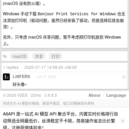
(macOS 没有防火墙）。
Windows 手动下载
也无
Bonjour Print Services for Windows
法添加打印机（驱动问题，虽然已经安装了驱动，但是选择后就会崩
溃）。
另外，只考虑 macOS 共享问题，暂不考虑把打印机放到 Windows
上。
macOS
共享
打印
1 replies
•
2025-07-17 14:58:40 +08:00
LiNFERS
Jul 17, 2025
1
好头像~
© 2026 V2EX · 23ms · 3.9.8.5
About
·
Language
你还在为 AI 模型价格高、渠道不稳定、接口切换麻烦头疼吗
A6API 是一站式 AI 模型 API 聚合平台，内置实时价格排行自
›
动筛选全网最低价，丝滑稳定不卡顿，简易操作省去比价繁
琐，注册获得体验金！