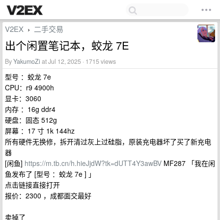
V2EX
二手交易
›
出个闲置笔记本，蛟龙 7E
By
YakumoZi
at Jul 12, 2025 · 1715 views
型号 ：蛟龙 7e
CPU：r9 4900h
显卡：3060
内存 ：16g ddr4
硬盘：固态 512g
屏幕 ：17 寸 1k 144hz
所有硬件无换修，拆开清过灰上过硅脂，原装充电器坏了买了新充电
器
[闲鱼]
https://m.tb.cn/h.hieJjdW?tk=dUTT4Y3awBV
MF287 「我在闲
鱼发布了 [型号 ：蛟龙 7e ] 」
点击链接直接打开
报价：2300 ，成都面交最好
卖掉了