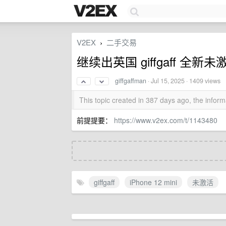
V2EX
二手交易
›
继续出英国 giffgaff 全新
giffgaffman
·
Jul 15, 2025
· 1409 views
This topic created in 387 days ago, the info
前提提要：
https://www.v2ex.com/t/1143480
giffgaff
iPhone 12 mini
未激活