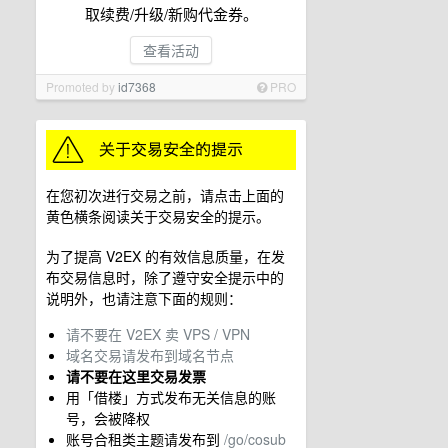
取续费/升级/新购代金券。
查看活动
Promoted by
id7368
PRO
在您初次进行交易之前，请点击上面的
黄色横条阅读关于交易安全的提示。
为了提高 V2EX 的有效信息质量，在发
布交易信息时，除了遵守安全提示中的
说明外，也请注意下面的规则：
请不要在 V2EX 卖 VPS / VPN
域名交易请发布到域名节点
请不要在这里交易发票
用「借楼」方式发布无关信息的账
号，会被降权
账号合租类主题请发布到
/go/cosub