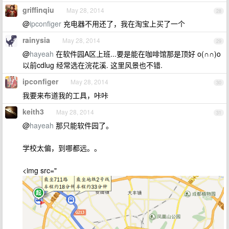
griffinqiu
May 28, 2014
28
@
ipconfiger
充电器不用还了，我在淘宝上买了一个
rainysia
May 28, 2014
29
@
hayeah
在软件园A区上班...要是能在咖啡馆那是顶好 o(∩∩)o
以前cdlug 经常选在浣花溪. 这里风景也不错.
ipconfiger
May 28, 2014
30
我要来布道我的工具，咔咔
keith3
May 28, 2014
31
@
hayeah
那只能软件园了。
学校太偏，到哪都远。。
<img src="