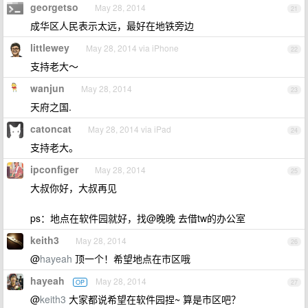
georgetso
May 28, 2014
21
成华区人民表示太远，最好在地铁旁边
littlewey
May 28, 2014 via iPhone
22
支持老大～
wanjun
May 28, 2014
23
天府之国.
catoncat
May 28, 2014 via iPad
24
支持老大。
ipconfiger
May 28, 2014
25
大叔你好，大叔再见
ps：地点在软件园就好，找@晚晚 去借tw的办公室
keith3
May 28, 2014
26
@
hayeah
顶一个！希望地点在市区哦
hayeah
May 28, 2014
OP
27
@
keith3
大家都说希望在软件园捏~ 算是市区吧？