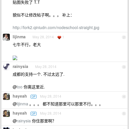
贴图失败了 T.T
貌似不让修改帖子啊。。。 补上：
http://fork2.qiniudn.com/nodeschool-straight.jpg
lijinma
May 28, 2014
1
2
七牛不行，老大
rainysia
May 28, 2014
3
成都的支持一个. 不过太远了.
@
too
你离这里近.
hayeah
May 28, 2014
OP
4
@
lijinma
。。。 都不知道那里可以那里不行。。。
hayeah
May 28, 2014
OP
5
@
rainysia
你住那里啊？