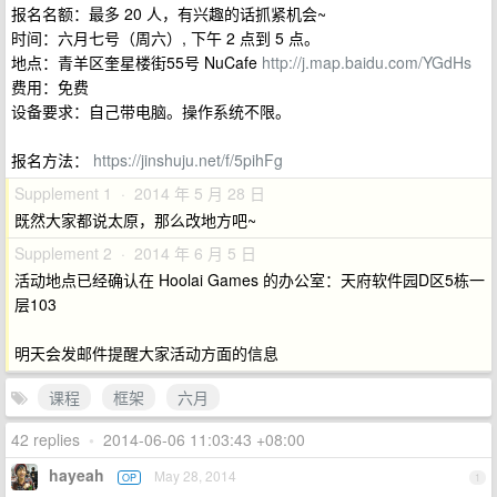
报名名额：最多 20 人，有兴趣的话抓紧机会~
时间：六月七号（周六）, 下午 2 点到 5 点。
地点：青羊区奎星楼街55号 NuCafe
http://j.map.baidu.com/YGdHs
费用：免费
设备要求：自己带电脑。操作系统不限。
报名方法：
https://jinshuju.net/f/5pihFg
Supplement 1 · 2014 年 5 月 28 日
既然大家都说太原，那么改地方吧~
Supplement 2 · 2014 年 6 月 5 日
活动地点已经确认在 Hoolai Games 的办公室：天府软件园D区5栋一
层103
明天会发邮件提醒大家活动方面的信息
课程
框架
六月
42 replies
•
2014-06-06 11:03:43 +08:00
hayeah
May 28, 2014
OP
1