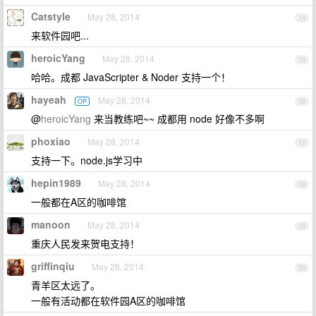
Catstyle
May 28, 2014
14
来软件园吧...
heroicYang
May 28, 2014
15
哈哈。成都 JavaScripter & Noder 支持一个！
hayeah
May 28, 2014
OP
16
@
heroicYang
来当教练吧~~ 成都用 node 好像不多啊
phoxiao
May 28, 2014
17
支持一下。node.js学习中
hepin1989
May 28, 2014
18
一般都在A区的咖啡馆
manoon
May 28, 2014
19
重庆人民发来贺电支持！
griffinqiu
May 28, 2014
20
青羊区太远了。
一般有活动都在软件园A区的咖啡馆