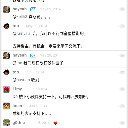
hayeah
May 29, 2014
OP
34
@
keith3
真悲剧。。。
too
May 29, 2014
35
@
rainysia
哈，我可以不行到奎星楼街的。
支持楼主。有机会一定要来学习交流下。
hayeah
May 29, 2014
OP
36
@
too
我们现在改在软件园了
too
Jun 3, 2014
37
@
hayeah
收到
Limy
Jun 5, 2014
38
D5 楼下小伙伴支持一下，可惜周六要加班。
loser
Jun 5, 2014
39
成都的表示支持下……
g0thic
Jun 5, 2014
1
40