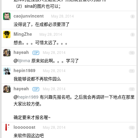
（2）sina的图片也可以；
caojunvincent
May 28, 2014
8
没得说了，在成都必须要顶了
MingZhe
May 28, 2014
9
想去。。。可惜太远了。。。
hayeah
May 28, 2014
OP
10
@
lijinma
原来如此啊。。。学习了
hepin1989
May 28, 2014
11
我能够说都不再软件园么
hayeah
May 28, 2014
OP
12
@
hepin1989
有兴趣先报名吧。之后我会再调研一下地点在那里
大家比较方便。
确定要来才报名喔~
loooooost
May 28, 2014
13
来软件园这边吧