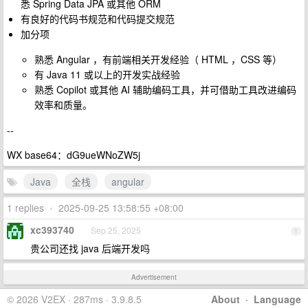
悉 Spring Data JPA 或其他 ORM
有良好的代码书规范和代码提交规范
加分项
熟悉 Angular ，有前端相关开发经验（ HTML ，CSS 等）
有 Java 11 或以上的开发实战经验
熟悉 Copilot 或其他 AI 辅助编码工具，并可借助工具改进编码
效率和质量。
--
WX base64：dG9ueWNoZW5j
Java
全栈
angular
1 replies
•
2025-09-25 13:58:55 +08:00
xc393740
Sep 25, 2025
1
贵公司还找 java 后端开发吗
Advertisement
© 2026 V2EX · 287ms · 3.9.8.5
About
·
Language