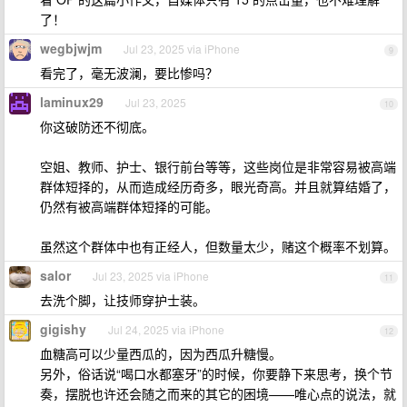
了！
wegbjwjm
Jul 23, 2025 via iPhone
9
看完了，毫无波澜，要比惨吗？
laminux29
Jul 23, 2025
10
你这破防还不彻底。
空姐、教师、护士、银行前台等等，这些岗位是非常容易被高端
群体短择的，从而造成经历奇多，眼光奇高。并且就算结婚了，
仍然有被高端群体短择的可能。
虽然这个群体中也有正经人，但数量太少，赌这个概率不划算。
salor
Jul 23, 2025 via iPhone
11
去洗个脚，让技师穿护士装。
gigishy
Jul 24, 2025 via iPhone
12
血糖高可以少量西瓜的，因为西瓜升糖慢。
另外，俗话说“喝口水都塞牙”的时候，你要静下来思考，换个节
奏，摆脱也许还会随之而来的其它的困境——唯心点的说法，就