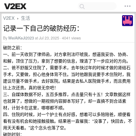
V2EX
生活
›
记录一下自己的破防经历：
By
WeiAiKeJi2023
at Jul 23, 2025 · 4041 views
破防之前：
一、前一天收到了律师函，对方拿刑法吓唬我，想逼我妥协、协商、
和解，顶住了压力，拿到了想要的信息，理清了下一步应对的方向。
二、爸不舒服又住院了，需要手术，去年快过年的时候才做的肾结石
手术，又要做，担心他身体背不住。当时他跟我说要手术住院时，我
建议尽量不做手术，去好医院。结果是去私人医院做手术，而且费用
比上次还贵。真的很无奈吧！
三、自媒体数据不好，五百多推荐，点击量只有十五！文章数据这样
也就算了，想做的一期视频内容脚本写好了，却一直搞不到合适素
材，计划卡在这里，哪哪都不顺。
四、住院的时候，对一个护士有点好感，想着可以多陪陪爸，顺便看
看有没有机会和她接触接触。结果爸一直催我：“没事了，快回去，不
用天天看着。”这个念头也落了空。
破防时刻：