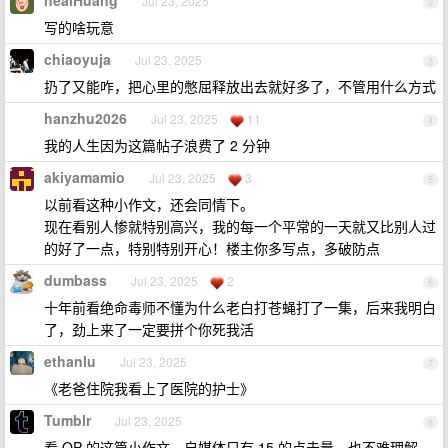
nealHuang
Jul 23, 2025
2
写的啥玩意
chiaoyuja
Jul 23, 2025
3
扔了又能咋，把心里的憋屈释放出去就好多了，不管用什么方式
hanzhu2026
Jul 23, 2025
11
4
我的人生因为这篇帖子浪费了 2 分钟
akiyamamio
Jul 23, 2025
3
5
以前看这种小作文，还会同情下。
现在看别人惨就特别高兴，我的每一个平常的一天就又比别人过
的好了一点，特别特别开心！楼主你多写点，多破防点
dumbass
Jul 23, 2025
2
6
十年前看绝命毒师不懂为什么老白打苍蝇打了一集，后来我明白
了，劲上来了一定要拼个你死我活
ethanlu
Jul 23, 2025
7
《老爸住院我看上了医院的护士》
Tumblr
Jul 23, 2025
8
看 OP 的这篇小作文，自媒体只有 15 的点击量，也不难理解