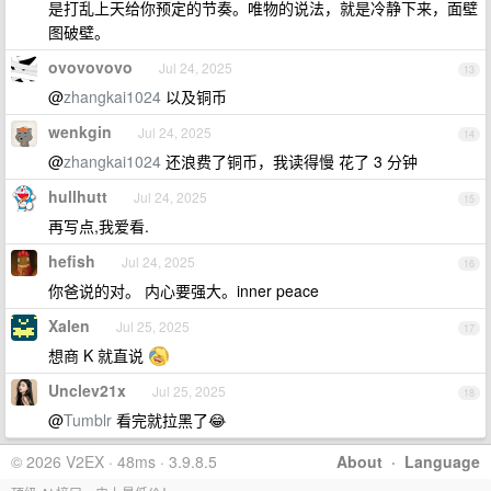
是打乱上天给你预定的节奏。唯物的说法，就是冷静下来，面壁
图破壁。
ovovovovo
Jul 24, 2025
13
@
zhangkai1024
以及铜币
wenkgin
Jul 24, 2025
14
@
zhangkai1024
还浪费了铜币，我读得慢 花了 3 分钟
hullhutt
Jul 24, 2025
15
再写点,我爱看.
hefish
Jul 24, 2025
16
你爸说的对。 内心要强大。inner peace
Xalen
Jul 25, 2025
17
想商 K 就直说
Unclev21x
Jul 25, 2025
18
@
Tumblr
看完就拉黑了😂
© 2026 V2EX · 48ms · 3.9.8.5
About
·
Language