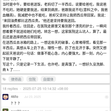
当时是中午，要给爸送饭，老妈切了一半西瓜，说要给爸吃，我说爸
不吃的，她硬是要我送，结果到病房，爸跟我说不吃(意料之中，我爸
血糖高)，我减肥中也不能吃，爸却又坚持让我把西瓜带回家。我说：
“来回油费都比这西瓜贵。”他还是坚持要我送回。
我拎着西瓜，往回走，在医院走廊里又看到那个漂亮的护士，一瞬间
想着要不就送给她们吃吧。转念一想，这家医院这么坑人，算了。最
后还是选择把西瓜带回家。
在送西瓜去冰箱的路上，一想这些天的破事，心里堵得慌，看见那一
半西瓜，真想从车上扔下去，理性一想，扔了也无济于事。突然又想
起前天爸说的一句话：做事不能心急，内心要强大。那一刻，内心一
下就平静了。
写这个，只是记录一下生活，也许吧，是真饿了。一想好久没洗脚、
商 k 了……
律师函
住院
自媒体
18 replies
•
2025-07-25 10:14:32 +08:00
46fo
Jul 23, 2025
1
？？？