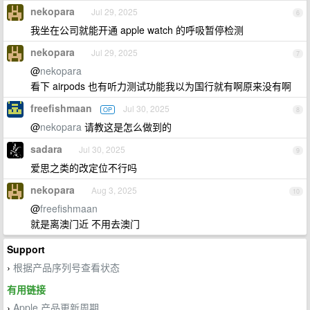
nekopara
Jul 29, 2025
6
我坐在公司就能开通 apple watch 的呼吸暂停检测
nekopara
Jul 29, 2025
7
@
nekopara
看下 airpods 也有听力测试功能我以为国行就有啊原来没有啊
freefishmaan
Jul 30, 2025
OP
8
@
nekopara
请教这是怎么做到的
sadara
Jul 30, 2025
9
爱思之类的改定位不行吗
nekopara
Aug 3, 2025
10
@
freefishmaan
就是离澳门近 不用去澳门
Support
根据产品序列号查看状态
›
有用链接
Apple 产品更新周期
›