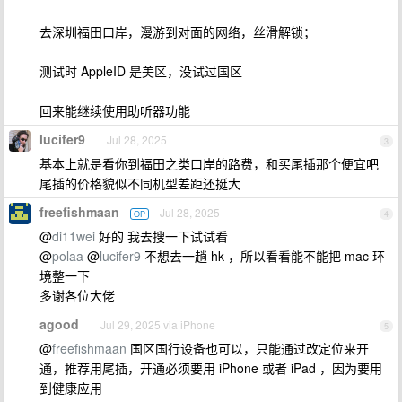
去深圳福田口岸，漫游到对面的网络，丝滑解锁；
测试时 AppleID 是美区，没试过国区
回来能继续使用助听器功能
lucifer9
Jul 28, 2025
3
基本上就是看你到福田之类口岸的路费，和买尾插那个便宜吧
尾插的价格貌似不同机型差距还挺大
freefishmaan
Jul 28, 2025
OP
4
@
di11wei
好的 我去搜一下试试看
@
polaa
@
lucifer9
不想去一趟 hk ，所以看看能不能把 mac 环
境整一下
多谢各位大佬
agood
Jul 29, 2025 via iPhone
5
@
freefishmaan
国区国行设备也可以，只能通过改定位来开
通，推荐用尾插，开通必须要用 iPhone 或者 iPad ，因为要用
到健康应用