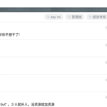
say no
管理岗
绩效考核
除非你不想干了!
d
es, but" ，少人就补人，没资源就加资源