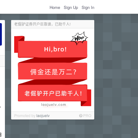
Home
Sign Up
Sign In
老倔驴证券开户巨靠谱，已助千人!
y
Promoted by
laojuelv
PRO
目