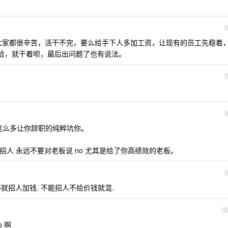
大家都很辛苦，活干不完，要么给手下人多加工资，让现有的员工先稳着
不给，就干着呗，最后出问题了也有说法。
 这么多让你辞职的纯粹坑你。
 招人 永远不要对老板说 no 尤其是给了你高绩效的老板。
够就招人加钱. 不能招人不给价钱就混.
1
p 啊