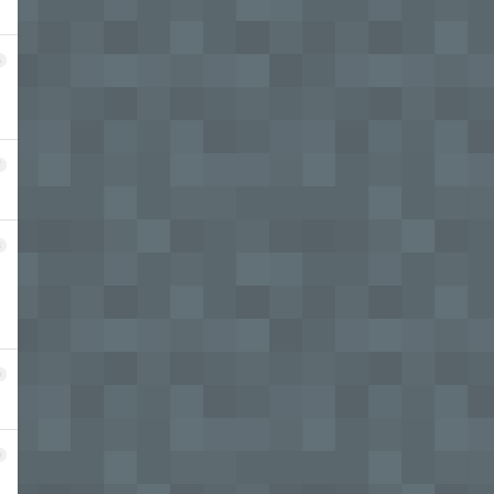
6
，
7
8
9
0