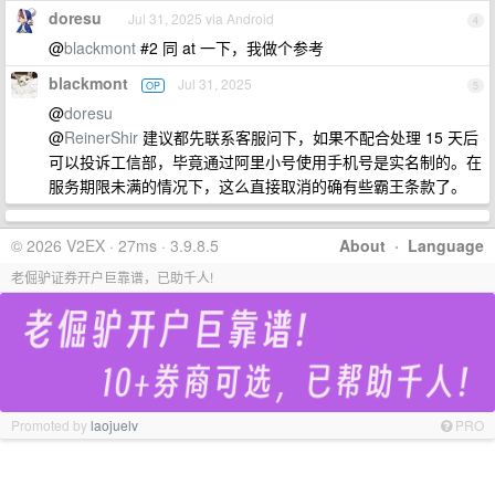
doresu
Jul 31, 2025 via Android
4
@
blackmont
#2 同 at 一下，我做个参考
blackmont
Jul 31, 2025
OP
5
@
doresu
@
ReinerShir
建议都先联系客服问下，如果不配合处理 15 天后
可以投诉工信部，毕竟通过阿里小号使用手机号是实名制的。在
服务期限未满的情况下，这么直接取消的确有些霸王条款了。
© 2026 V2EX · 27ms · 3.9.8.5
About
·
Language
老倔驴证券开户巨靠谱，已助千人!
Promoted by
laojuelv
PRO