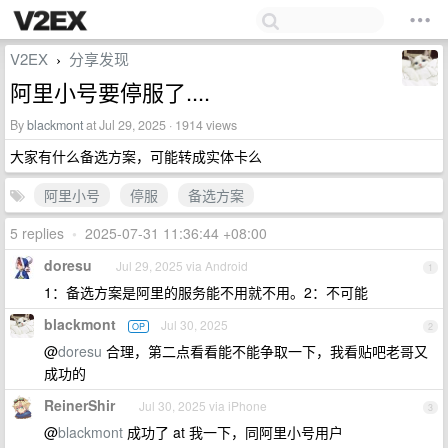
V2EX
分享发现
›
阿里小号要停服了....
By
blackmont
at Jul 29, 2025 · 1914 views
大家有什么备选方案，可能转成实体卡么
阿里小号
停服
备选方案
5 replies
•
2025-07-31 11:36:44 +08:00
doresu
Jul 29, 2025 via Android
1
1：备选方案是阿里的服务能不用就不用。2：不可能
blackmont
Jul 30, 2025
OP
2
@
doresu
合理，第二点看看能不能争取一下，我看贴吧老哥又
成功的
ReinerShir
Jul 30, 2025 via iPhone
3
@
blackmont
成功了 at 我一下，同阿里小号用户