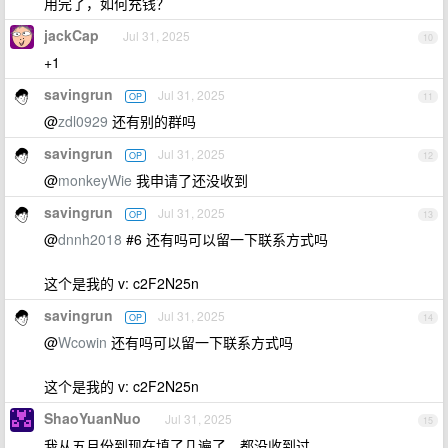
用完了，如何充钱？
jackCap
Jul 31, 2025
10
+1
savingrun
Jul 31, 2025
OP
11
@
zdl0929
还有别的群吗
savingrun
Jul 31, 2025
OP
12
@
monkeyWie
我申请了还没收到
savingrun
Jul 31, 2025
OP
13
@
dnnh2018
#6 还有吗可以留一下联系方式吗
这个是我的 v: c2F2N25n
savingrun
Jul 31, 2025
OP
14
@
Wcowin
还有吗可以留一下联系方式吗
这个是我的 v: c2F2N25n
ShaoYuanNuo
Jul 31, 2025
15
我从五月份到现在填了几遍了，都没收到过