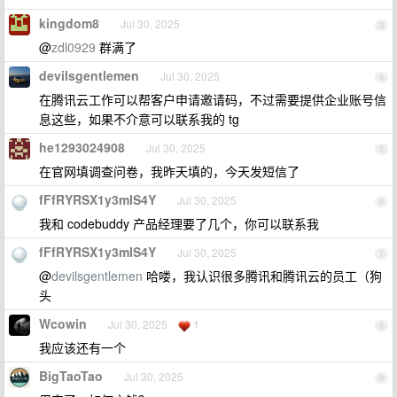
kingdom8
Jul 30, 2025
3
@
zdl0929
群满了
devilsgentlemen
Jul 30, 2025
4
在腾讯云工作可以帮客户申请邀请码，不过需要提供企业账号信
息这些，如果不介意可以联系我的 tg
he1293024908
Jul 30, 2025
5
在官网填调查问卷，我昨天填的，今天发短信了
fFfRYRSX1y3mIS4Y
Jul 30, 2025
6
我和 codebuddy 产品经理要了几个，你可以联系我
fFfRYRSX1y3mIS4Y
Jul 30, 2025
7
@
devilsgentlemen
哈喽，我认识很多腾讯和腾讯云的员工（狗
头
Wcowin
Jul 30, 2025
1
8
我应该还有一个
BigTaoTao
Jul 30, 2025
9