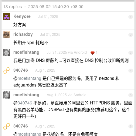
13 replies
•
2025-08-02 15:40:30 +08:00
Kenyore
Jul 31, 2025
1
好方案
richardxy
Jul 31, 2025
2
长期开 vpn 耗电不
moefishtang
Jul 31, 2025 via Android
1
3
我是用加密 DNS 屏蔽的...可以直接在 DNS 控制台改阻断规则
340746
Aug 1, 2025
4
@
moefishtang
是自己搭建的服务吗，我用了 nextdns 和
adguarddns 感觉延迟太高了
moefishtang
Aug 1, 2025 via Android
5
@
340746
不是的，是直接用的阿里云的 HTTPDNS 服务，里面
有黑白名单功能，DNSPod 也有类似的服务(推荐用这个，这个
更好用一些)
340746
Aug 1, 2025
6
@
moefishtang
是花钱的吗，还是有免费额度