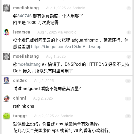
moefishtang
Aug 1, 2025 via Android
7
@
340746
都有免费额度，个人用够了
阿里是 1000 万次我记得
lsearsea
Aug 1, 2025 via Android
8
搞个腾讯或者阿里云的 hk 搭建 adguardhome ，延迟还行，体
感没差别
https://i.imgur.com/zx1GJmP_d.webp
moefishtang
Aug 1, 2025
9
@
moefishtang
#7 搞错了，DNSPod 的 HTTPDNS 好像不支持
DoH 接入，所以只有阿里可用了
cnt2ex
Aug 2, 2025
10
试试 netguard 看能不能屏蔽其流量？
chinni
Aug 2, 2025
11
rethink dns
tunggt
Aug 2, 2025 via Android
12
就像楼上说的，你自建 dns 是最简单有效选择。
花几刀买个美国廉价 vps 或者纯 v6 的香港小鸡就行。