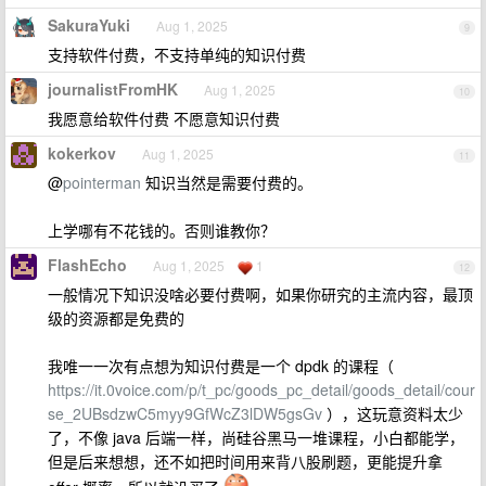
SakuraYuki
Aug 1, 2025
9
支持软件付费，不支持单纯的知识付费
journalistFromHK
Aug 1, 2025
10
我愿意给软件付费 不愿意知识付费
kokerkov
Aug 1, 2025
11
@
pointerman
知识当然是需要付费的。
上学哪有不花钱的。否则谁教你？
FlashEcho
Aug 1, 2025
1
12
一般情况下知识没啥必要付费啊，如果你研究的主流内容，最顶
级的资源都是免费的
我唯一一次有点想为知识付费是一个 dpdk 的课程（
https://it.0voice.com/p/t_pc/goods_pc_detail/goods_detail/cour
se_2UBsdzwC5myy9GfWcZ3lDW5gsGv
），这玩意资料太少
了，不像 java 后端一样，尚硅谷黑马一堆课程，小白都能学，
但是后来想想，还不如把时间用来背八股刷题，更能提升拿