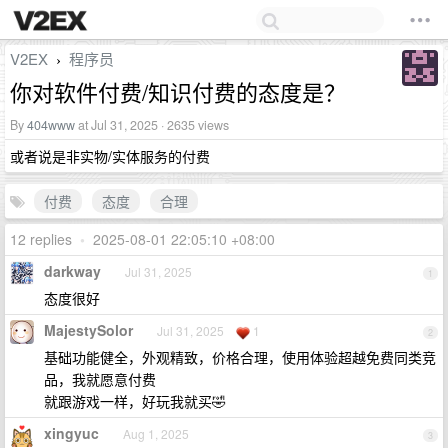
V2EX
程序员
›
你对软件付费/知识付费的态度是？
By
404www
at Jul 31, 2025 · 2635 views
或者说是非实物/实体服务的付费
付费
态度
合理
12 replies
•
2025-08-01 22:05:10 +08:00
darkway
Jul 31, 2025
1
态度很好
MajestySolor
Jul 31, 2025
1
2
基础功能健全，外观精致，价格合理，使用体验超越免费同类竞
品，我就愿意付费
就跟游戏一样，好玩我就买🤣
xingyuc
Aug 1, 2025
3