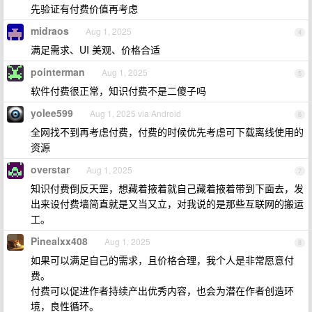
先验证有付费价值再考虑
midraos
Aug 1, 2025
4
满足需求、UI 美观、价格合适
pointerman
Aug 1, 2025
5
软件付费很正常，知识付费不是二傻子吗
yolee599
Aug 1, 2025 via Android
6
全网找不到再考虑付费，付费的时候优先考虑可下载离线使用的
资源
overstar
Aug 1, 2025
7
知识付费倒反天罡，想藏着掖着就自己藏着掖着带到下面去，发
出来设付费墙简直就是又当又立，对我说的是那些互联网的搬运
工。
Pinealxx408
Aug 1, 2025
8
如果可以满足自己的需求，且价格合理，我个人是非常愿意付
费。
付费可以促进作者持续产出优秀内容，也会为潜在作者创造环
境，良性循环。