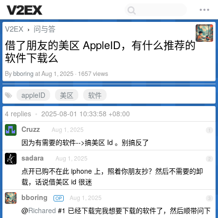
V2EX
问与答
›
借了朋友的美区 AppleID，有什么推荐的
软件下载么
By
bboring
at Aug 1, 2025 · 1657 views
appleID
美区
软件
4 replies
•
2025-08-01 10:33:58 +08:00
Cruzz
Aug 1, 2025
1
因为有需要的软件-->搞美区 Id 。别搞反了
sadara
Aug 1, 2025
2
点开已购不在此 iphone 上，照着你朋友抄？然后不需要的卸
载，话说借美区 id 很迷
bboring
Aug 1, 2025
OP
3
@
Richared
#1 已经下载完我想要下载的软件了，然后顺带问下