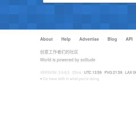
About
·
Help
·
Advertise
·
Blog
·
API
创意工作者们的社区
World is powered by solitude
VERSION: 3.9.8.5 · 25ms ·
UTC 13:59
·
PVG 21:59
·
LAX 0
♥ Do have faith in what you're doing.