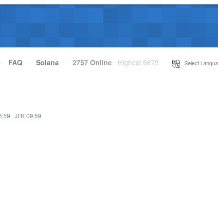
·
FAQ
·
Solana
·
2757 Online
Highest 6679
·
Select Langua
6:59
·
JFK 09:59