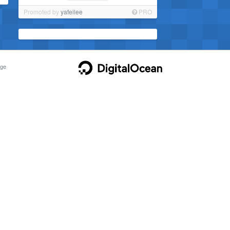
Promoted by
yafeilee
PRO
ge