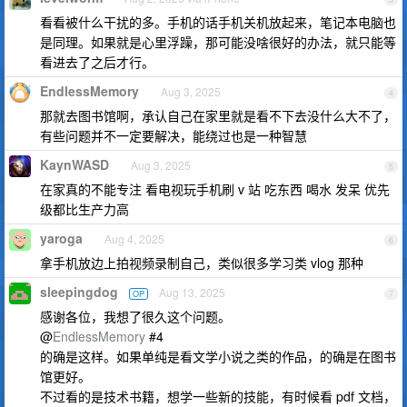
看看被什么干扰的多。手机的话手机关机放起来，笔记本电脑也
是同理。如果就是心里浮躁，那可能没啥很好的办法，就只能等
看进去了之后才行。
EndlessMemory
Aug 3, 2025
4
那就去图书馆啊，承认自己在家里就是看不下去没什么大不了，
有些问题并不一定要解决，能绕过也是一种智慧
KaynWASD
Aug 3, 2025
5
在家真的不能专注 看电视玩手机刷 v 站 吃东西 喝水 发呆 优先
级都比生产力高
yaroga
Aug 4, 2025
6
拿手机放边上拍视频录制自己，类似很多学习类 vlog 那种
sleepingdog
Aug 13, 2025
OP
7
感谢各位，我想了很久这个问题。
@
EndlessMemory
#4
的确是这样。如果单纯是看文学小说之类的作品，的确是在图书
馆更好。
不过看的是技术书籍，想学一些新的技能，有时候看 pdf 文档，