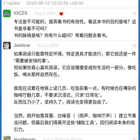
7 replies
•
2025-08-13 13:03:56 +08:00
iOCZS
Aug 2, 2025
1
1
专注是不可能的，提高看书的有效性。看这本书的目的是啥？这
书是非看不可吗？
书的脉络是啥？你有什么疑问？带着问题去看书。
Jamiow
Aug 2, 2025
2
如果阅读只能靠特定环境、特定道具才能进行，那它就还是一件
“需要被安排的事”。
但如果你真心喜欢阅读，它应该慢慢变成你生活的一部分，像吃
饭、喝水那样自然存在。
我现在试着在地铁上读几页、吃饭前看一点，有时候也在嘈杂的
咖啡厅翻几章，不要求沉浸式，只求“日常化”。
反而压力小了，坚持久了，阅读也变得更自由了。
当然，刚开始靠耳塞、白噪音（（雨声、咖啡厅声））建立节奏
没问题，但最后我们得离开这些“辅助工具”，回归阅读本身的吸
引力。
levelworm
Aug 2, 2025 via iPhone
3