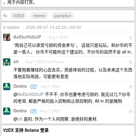
，用于内容打赏。
V2EX
meme
pumpfun
4 replies
•
2025-08-07 14:22:23 +08:00
AoEiuV020JP
Aug 7, 2025
1
“用自己可以承受亏损的资金参与”， 这就只是玩玩，和炒币的不
是一类人， 炒币不可能听这个建议的，不炒币的自然不会 all in,
o0
Aug 7, 2025 via iPhone
2
不要抱着赚钱的心态去买，而是体验的过程，以及未来这个东西
落地实际用途，可能更有意思
Deidra
Aug 7, 2025
OP
3
@
AoEiuV020JP
不不不, 炒币也要考虑亏损的. 我见过几个炒币
的老哥, 都是严格的投入控制和止损控制的. All in 的是赌狗
Deidra
Aug 7, 2025
OP
4
@
o0
是的, 作为一个人间观察, 是绝好的素材.
V2EX 支持 Solana 登录