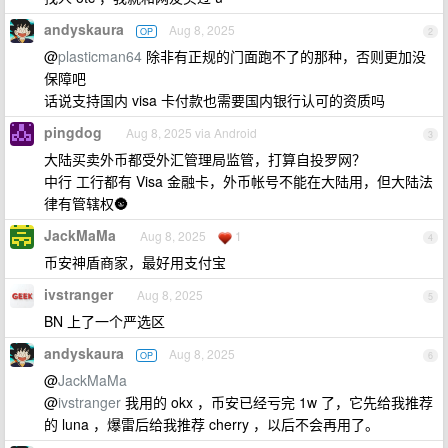
andyskaura
Aug 8, 2025
OP
2
@
plasticman64
除非有正规的门面跑不了的那种，否则更加没
保障吧
话说支持国内 visa 卡付款也需要国内银行认可的资质吗
pingdog
Aug 8, 2025 via Android
3
大陆买卖外币都受外汇管理局监管，打算自投罗网？
中行 工行都有 Visa 金融卡，外币帐号不能在大陆用，但大陆法
律有管辖权🌚
JackMaMa
Aug 8, 2025
1
4
币安神盾商家，最好用支付宝
ivstranger
Aug 8, 2025
5
BN 上了一个严选区
andyskaura
Aug 8, 2025
OP
6
@
JackMaMa
@
ivstranger
我用的 okx ，币安已经亏完 1w 了，它先给我推荐
的 luna ，爆雷后给我推荐 cherry ，以后不会再用了。