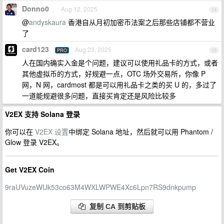
Donno0
Aug 12, 2025
14
@
andyskaura
香港自从月初加密币法案之后那些店铺都不营业
了
card123
Aug 23, 2025
PRO
15
人在国内确实入金是个问题，建议可以使用礼品卡的方式，或者
其他虚拟币的方式，好规避一点，OTC 场外交易所，你像 P
网，N 网，cardmost 都是可以用礼品卡之类的买 U 的，多过了
一道能规避很多问题，直接买肯定还是风险比较多
V2EX 支持 Solana 登录
你可以在
V2EX 设置
中绑定 Solana 地址，然后就可以用 Phantom /
Glow 登录 V2EX。
Get V2EX Coin
9raUVuzeWUk53co63M4WXLWPWE4Xc6Lpn7RS9dnkpump
复制 CA 到剪贴板