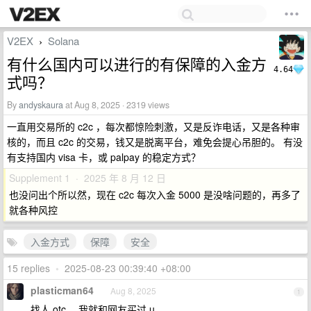
V2EX
Solana
›
有什么国内可以进行的有保障的入金方
4.64
式吗？
By
andyskaura
at Aug 8, 2025 · 2319 views
一直用交易所的 c2c ，每次都惊险刺激，又是反诈电话，又是各种审
核的，而且 c2c 的交易，钱又是脱离平台，难免会提心吊胆的。 有没
有支持国内 visa 卡，或 palpay 的稳定方式？
Supplement 1 · 2025 年 8 月 12 日
也没问出个所以然，现在 c2c 每次入金 5000 是没啥问题的，再多了
就各种风控
入金方式
保障
安全
15 replies
•
2025-08-23 00:39:40 +08:00
plasticman64
Aug 8, 2025
1
找人 otc ，我就和网友买过 u