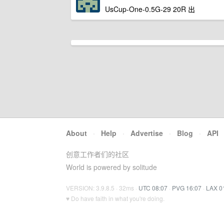
UsCup-One-0.5G-29 20R 出
About
·
Help
·
Advertise
·
Blog
·
API
创意工作者们的社区
World is powered by solitude
VERSION: 3.9.8.5 · 32ms ·
UTC 08:07
·
PVG 16:07
·
LAX 0
♥ Do have faith in what you're doing.