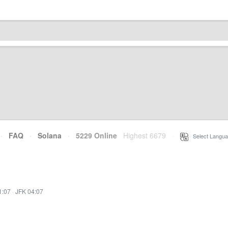
·
FAQ
·
Solana
·
5229 Online
Highest 6679
·
Select Langua
1:07
·
JFK 04:07