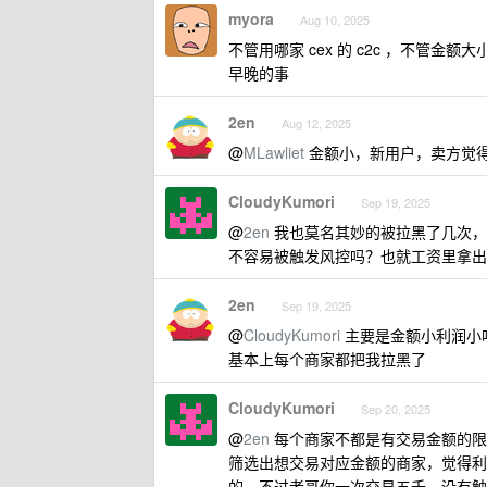
myora
Aug 10, 2025
不管用哪家 cex 的 c2c ，不管
早晚的事
2en
Aug 12, 2025
@
MLawliet
金额小，新用户，卖方觉
CloudyKumori
Sep 19, 2025
@
2en
我也莫名其妙的被拉黑了几次，
不容易被触发风控吗？也就工资里拿出
2en
Sep 19, 2025
@
CloudyKumori
主要是金额小利润小吧
基本上每个商家都把我拉黑了
CloudyKumori
Sep 20, 2025
@
2en
每个商家不都是有交易金额的限
筛选出想交易对应金额的商家，觉得利
的。不过老哥你一次交易五千，没有触