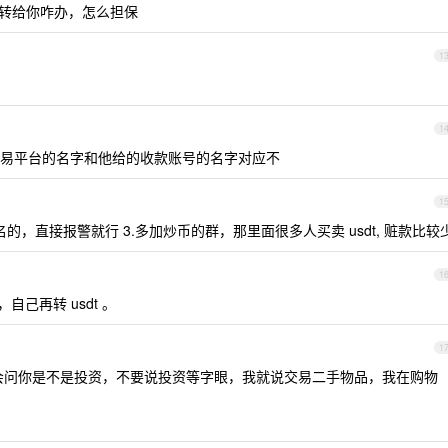
不转给你咋办，怎么担保
1
1
易平台的名字和他给的收款账号的名字对应不
1
名的，直接报警就行 3.多加炒币的群，那里面很多人买卖 usdt, 赃款比较
1
己再转 usdt 。
1
；会问你是不是投资，不要说投资等字眼，我就说交易二手物品，我在购物