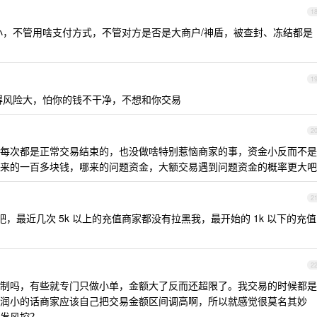
1
金额大小，不管用啥支付方式，不管对方是否是大商户/神盾，被查封、冻结都是
1
得风险大，怕你的钱不干净，不想和你交易
2
每次都是正常交易结束的，也没做啥特别惹恼商家的事，资金小反而不是
来的一百多块钱，哪来的问题资金，大额交易遇到问题资金的概率更大吧
2
，最近几次 5k 以上的充值商家都没有拉黑我，最开始的 1k 以下的充值
2
制吗，有些就专门只做小单，金额大了反而还超限了。我交易的时候都是
润小的话商家应该自己把交易金额区间调高啊，所以就感觉很莫名其妙
发风控？