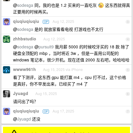
@
sodesga
同，我的也是 1.2 买来的一直吃灰
这东西就得真
正要用的时候再买。
qiuqiuqiuqiu
Aug 12, 2025
OP
3
@
sodesga
是的 就放家看看电视 打游戏也不太行
zhhbstudio
Aug 12, 2025
4
@
sodesga
@
pursuit9
我月薪 5000 的时候咬牙买的 18 款 除了
硬盘全顶配的 mbp ，当时将近 3w ，但是一直用公司配的
windows 笔记本，很少开机。现在还值 2000 左右吧，哈哈哈哈
wwww961h
Aug 15, 2025 via iPhone
5
看了下测评，这东西 gpu 能打赢 m4 ，cpu 打不过，这个价格
是真好，你不早发出来，已经买了 m4 了
Jyuagd
Aug 15, 2025
6
请问出了吗？
qiuqiuqiuqiu
Aug 17, 2025
OP
7
@
Jyuagd
还没