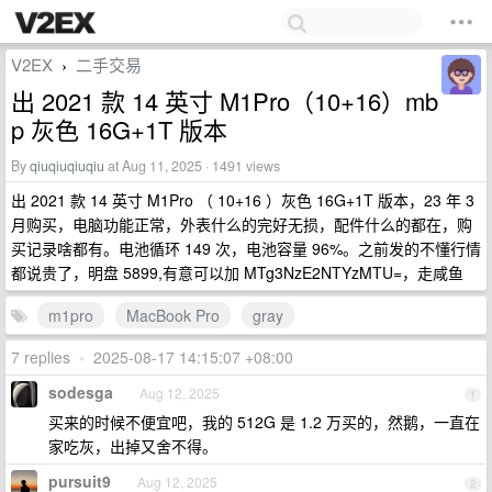
V2EX
二手交易
›
出 2021 款 14 英寸 M1Pro（10+16）mb
p 灰色 16G+1T 版本
By
qiuqiuqiuqiu
at Aug 11, 2025 · 1491 views
出 2021 款 14 英寸 M1Pro （ 10+16 ）灰色 16G+1T 版本，23 年 3
月购买，电脑功能正常，外表什么的完好无损，配件什么的都在，购
买记录啥都有。电池循环 149 次，电池容量 96%。之前发的不懂行情
都说贵了，明盘 5899,有意可以加 MTg3NzE2NTYzMTU=，走咸鱼
m1pro
MacBook Pro
gray
7 replies
•
2025-08-17 14:15:07 +08:00
sodesga
Aug 12, 2025
1
买来的时候不便宜吧，我的 512G 是 1.2 万买的，然鹅，一直在
家吃灰，出掉又舍不得。
pursuit9
Aug 12, 2025
2