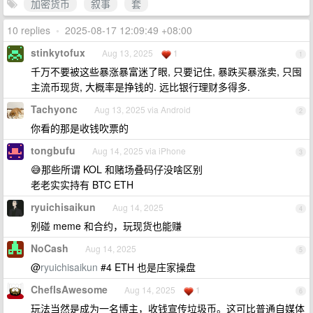
加密货币
叙事
套
10 replies
•
2025-08-17 12:09:49 +08:00
stinkytofux
Aug 13, 2025
1
1
千万不要被这些暴涨暴富迷了眼, 只要记住, 暴跌买暴涨卖, 只囤
主流币现货, 大概率是挣钱的. 远比银行理财多得多.
Tachyonc
Aug 13, 2025 via Android
2
你看的那是收钱吹票的
tongbufu
Aug 14, 2025 via iPhone
3
😅那些所谓 KOL 和赌场叠码仔没啥区别
老老实实持有 BTC ETH
ryuichisaikun
Aug 14, 2025
4
别碰 meme 和合约，玩现货也能赚
NoCash
Aug 14, 2025
5
@
ryuichisaikun
#4 ETH 也是庄家操盘
ChefIsAwesome
Aug 14, 2025
1
6
玩法当然是成为一名博主，收钱宣传垃圾币。这可比普通自媒体