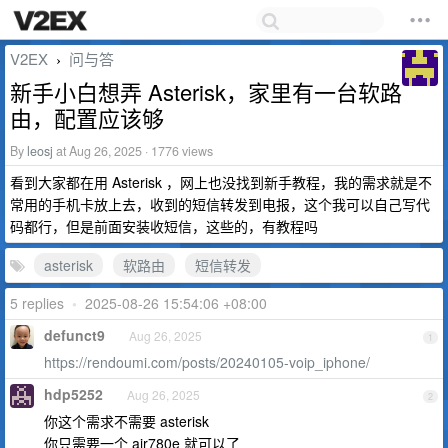
V2EX
问与答
›
新手小白想弄 Asterisk，家里有一台软路
由，配置应该够
By
leosj
at Aug 26, 2025 · 1776 views
看到大家都在用 Asterisk ，网上也没找到新手教程，我的需求就是不
常用的手机卡放上去，收到的短信转发到电报，这个我可以自己写代
码都行，但是前面安装收短信，这些的，有教程吗
asterisk
软路由
短信转发
5 replies
•
2025-08-26 15:54:06 +08:00
defunct9
Aug 26, 2025
1
https://rendoumi.com/posts/20240105-voip_iphone/
hdp5252
Aug 26, 2025
2
你这个需求不需要 asterisk
你只需要一个 air780e 就可以了