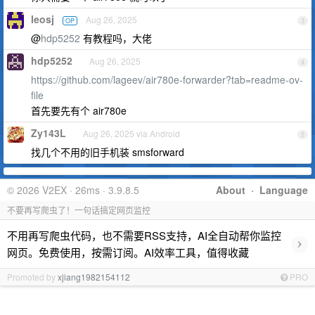
leosj
Aug 26, 2025
OP
3
@
hdp5252
有教程吗，大佬
hdp5252
Aug 26, 2025
4
https://github.com/lageev/air780e-forwarder?tab=readme-ov-
file
首先要先有个 air780e
Zy143L
Aug 26, 2025 via Android
5
找几个不用的旧手机装 smsforward
© 2026 V2EX · 26ms · 3.9.8.5
About
·
Language
不要再写爬虫了！一句话搞定网页监控
不用再写爬虫代码，也不需要RSS支持，AI全自动帮你监控
›
网页。免费使用，按需订阅。AI效率工具，值得收藏
Promoted by
xjiang1982154112
PRO