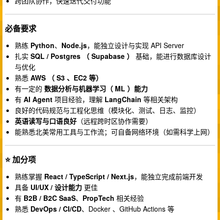
跨团队协作，快速迭代交付功能
必备要求
熟练
Python
、
Node.js
，能独立设计与实现 API Server
扎实
SQL / Postgres （ Supabase ）
基础，能进行数据库设计
与优化
熟悉
AWS （ S3 、EC2 等）
有一定的
数据分析与机器学习（ ML ）能力
有
AI Agent
项目经验，理解
LangChain
等相关架构
良好的代码规范与工程化思维（模块化、测试、日志、监控）
英语读写与口语良好
（远程跨时区协作需要）
能熟悉北美常用工具与工作流；可自备网络环境（如需科学上网）
⭐ 加分项
熟练掌握
React / TypeScript / Next.js
，能独立完成前端开发
具备
UI/UX / 设计能力
更佳
有
B2B / B2C SaaS
、
PropTech
相关经验
熟悉
DevOps / CI/CD
、Docker 、GitHub Actions 等