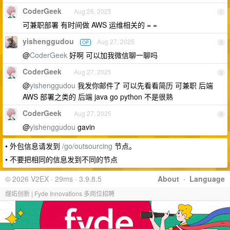
CoderGeek
Aug 26, 2025
1
可兼职部署 有时间做 AWS 运维相关的 = =
yishenggudou
Aug 27, 2025
OP
2
@
CoderGeek
好啊 可以加我微信聊一聊吗
CoderGeek
Aug 27, 2025
3
@
yishenggudou
我发你邮件了 可以先看看简历 可兼职 后端
AWS 部署之类的 后端 java go python 不是很熟
CoderGeek
Aug 27, 2025
4
@
yishenggudou
gavin
• 外包信息请发到
/go/outsourcing
节点。
• 不要把相同的信息发到不同的节点
© 2026 V2EX · 29ms · 3.9.8.5
About
·
Language
燧炻创新 | Fyde Innovations 多岗位招聘