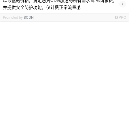
以最低的价格，满足您对CDN加速的所有需求🚀 免请求费，
›
并提供安全防护功能，仅计费正常流量💰
Promoted by
SCDN
PRO