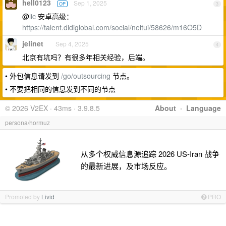
hell0123
Sep 1, 2025
OP
3
@
lic
安卓高级：
https://talent.didiglobal.com/social/neitui/58626/m16O5D
jelinet
Sep 4, 2025
4
北京有坑吗？有很多年相关经验，后端。
• 外包信息请发到
/go/outsourcing
节点。
• 不要把相同的信息发到不同的节点
© 2026 V2EX · 43ms · 3.9.8.5
About
·
Language
persona/hormuz
从多个权威信息源追踪 2026 US-Iran 战争
的最新进展，及市场反应。
Promoted by
Livid
PRO