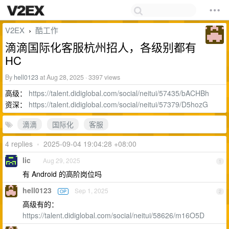
V2EX
酷工作
›
滴滴国际化客服杭州招人，各级别都有
HC
By
hell0123
at Aug 28, 2025 · 3397 views
高级：
https://talent.didiglobal.com/social/neitui/57435/bACHBh
资深：
https://talent.didiglobal.com/social/neitui/57379/D5hozG
滴滴
国际化
客服
4 replies
•
2025-09-04 19:04:28 +08:00
lic
Aug 29, 2025
1
有 Android 的高阶岗位吗
hell0123
Sep 1, 2025
OP
2
高级有的：
https://talent.didiglobal.com/social/neitui/58626/m16O5D