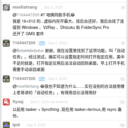
moefishtang
Sep 2, 2025
8
@
7164447205
#7 咱俩同款手机😂
我是 16+512 的...虚拟内存开最大，挂后台还好，我后台挂了连
接到 Windows 、V2Ray 、Dhizuku 和 FolderSync Pro
还开了 GMS 套件
7164447205
Sep 2, 2025
OP
9
@
Bxiswiwbdydux
谢谢，我在设置里找到了这项功能，叫「自动
任务」。经过测试，确实可以设置指定时间打开指定应用，美中
不足的就是，打开指定应用后没法自动回到桌面，早上打开手机
需要手动返回桌面
7164447205
Sep 2, 2025
OP
10
@
moefishtang
😂我也不知道为什么……实在没别的办法就用楼
上老哥讲的「自动任务」，有得用总比没得用好
flynaj
Sep 3, 2025 via Android
11
以前用 tasker + Syncthing ,现在用 tasker+termux,用 rsync 备
份。
lpt0
Sep 3, 2025
12