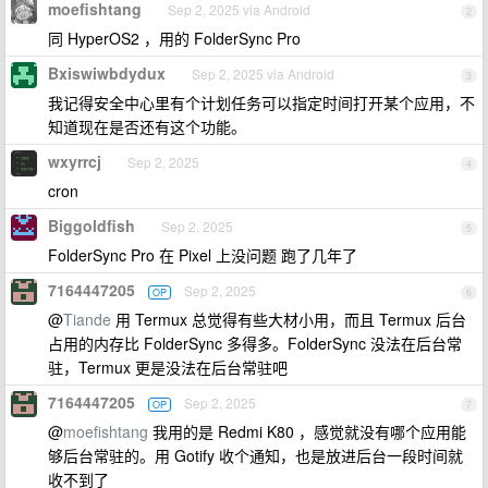
moefishtang
Sep 2, 2025 via Android
2
同 HyperOS2 ，用的 FolderSync Pro
Bxiswiwbdydux
Sep 2, 2025 via Android
3
我记得安全中心里有个计划任务可以指定时间打开某个应用，不
知道现在是否还有这个功能。
wxyrrcj
Sep 2, 2025
4
cron
Biggoldfish
Sep 2, 2025
5
FolderSync Pro 在 Pixel 上没问题 跑了几年了
7164447205
Sep 2, 2025
OP
6
@
Tiande
用 Termux 总觉得有些大材小用，而且 Termux 后台
占用的内存比 FolderSync 多得多。FolderSync 没法在后台常
驻，Termux 更是没法在后台常驻吧
7164447205
Sep 2, 2025
OP
7
@
moefishtang
我用的是 Redmi K80 ，感觉就没有哪个应用能
够后台常驻的。用 Gotify 收个通知，也是放进后台一段时间就
收不到了